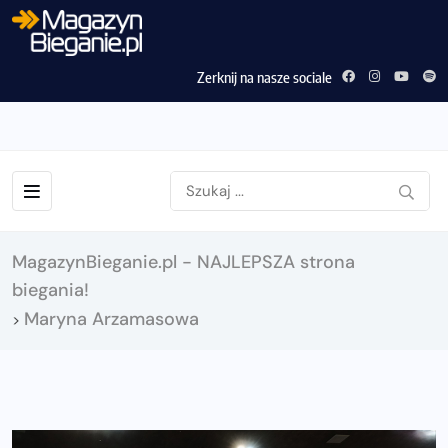
Zerknij na nasze sociale
MagazynBieganie.pl - NAJLEPSZA strona
biegania!
Maryna Arzamasowa
>