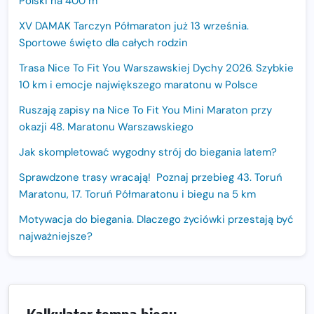
Polski na 400 m
XV DAMAK Tarczyn Półmaraton już 13 września.
Sportowe święto dla całych rodzin
Trasa Nice To Fit You Warszawskiej Dychy 2026. Szybkie
10 km i emocje największego maratonu w Polsce
Ruszają zapisy na Nice To Fit You Mini Maraton przy
okazji 48. Maratonu Warszawskiego
Jak skompletować wygodny strój do biegania latem?
Sprawdzone trasy wracają! Poznaj przebieg 43. Toruń
Maratonu, 17. Toruń Półmaratonu i biegu na 5 km
Motywacja do biegania. Dlaczego życiówki przestają być
najważniejsze?
15. Półmaraton Dwóch Mostów. Jubileuszowa edycja z
rekordową pulą nagród i większym limitem uczestników
Trasa 48. Maratonu Warszawskiego odkryta.
Kalkulator tempa biegu