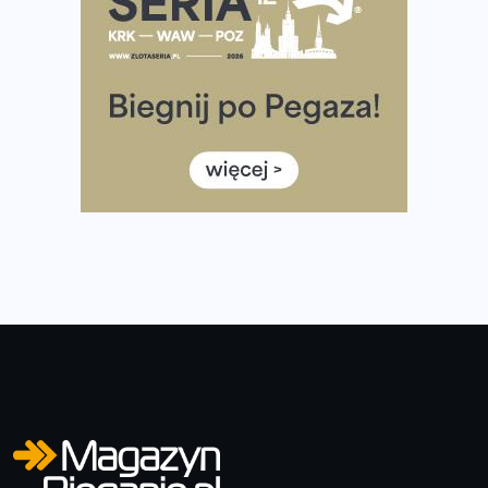
Tętno vs tempo – czym kierować się w bieganiu?
Co ma dużo białka? Produkty, które warto włączyć do
diety
Rozbiegany Olsztyn szykuje się na weekend z
półmaratonem
Już w tę sobotę 35. Bieg Powstania Warszawskiego.
Wystartuje rekordowa liczba uczestników