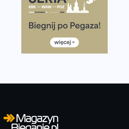
Wystartuje rekordowa liczba uczestników
35. Bieg Powstania Warszawskiego – praktyczny
poradnik przed startem
Ile razy w tygodniu biegać? 3 treningi wystarczą? Jak
często biegać, żeby robić postępy
Już w ten weekend! Przed nami Nocny Portowy Maraton
i Półmaraton Szczeciński. Wszystko, co warto wiedzieć