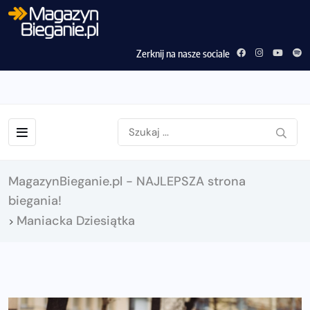
Zerknij na nasze sociale
MagazynBieganie.pl - NAJLEPSZA strona
biegania!
Maniacka Dziesiątka
>