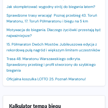
Jak skompletować wygodny strój do biegania latem?
Sprawdzone trasy wracają! Poznaj przebieg 43. Toruń
Maratonu, 17. Toruń Półmaratonu i biegu na 5 km
Motywacja do biegania. Dlaczego życiówki przestają być
najważniejsze?
15. Półmaraton Dwóch Mostów. Jubileuszowa edycja z
rekordową pulą nagród i większym limitem uczestników
Trasa 48. Maratonu Warszawskiego odkryta.
Sprawdzony przebieg i profil stworzony do szybkiego
biegania
Oficjalna koszulka LOTTO 25. Poznań Maratonu!
Amazfit Balance 3: Kompleksowe narzędzie dla biegacza
i zawodnika Hyrox?
Regeneracja w bieganiu. Co warto o niej wiedzieć?
Kalkulator tempa biegu