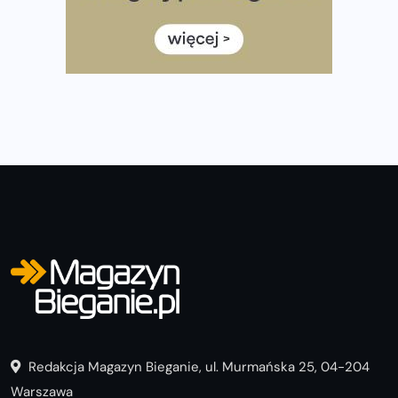
Rozbiegany Olsztyn szykuje się na weekend z
półmaratonem
Już w tę sobotę 35. Bieg Powstania Warszawskiego.
Wystartuje rekordowa liczba uczestników
Redakcja Magazyn Bieganie, ul. Murmańska 25, 04-204
Warszawa