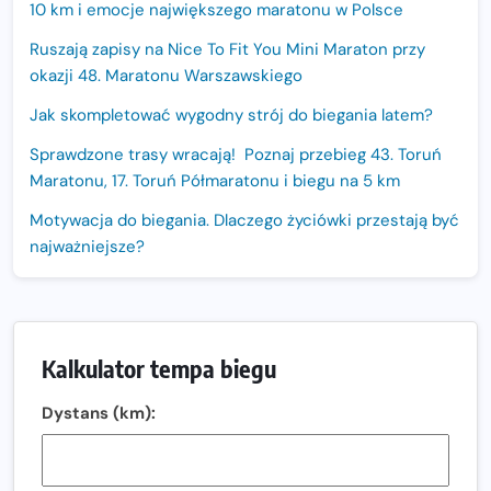
10 km i emocje największego maratonu w Polsce
Ruszają zapisy na Nice To Fit You Mini Maraton przy
okazji 48. Maratonu Warszawskiego
Jak skompletować wygodny strój do biegania latem?
Sprawdzone trasy wracają! Poznaj przebieg 43. Toruń
Maratonu, 17. Toruń Półmaratonu i biegu na 5 km
Motywacja do biegania. Dlaczego życiówki przestają być
najważniejsze?
15. Półmaraton Dwóch Mostów. Jubileuszowa edycja z
rekordową pulą nagród i większym limitem uczestników
Trasa 48. Maratonu Warszawskiego odkryta.
Kalkulator tempa biegu
Sprawdzony przebieg i profil stworzony do szybkiego
biegania
Dystans (km):
Oficjalna koszulka LOTTO 25. Poznań Maratonu!
Amazfit Balance 3: Kompleksowe narzędzie dla biegacza