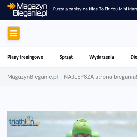
Ruszają zapisy na Nice To Fit You Mini Ma
Plany treningowe
Sprzęt
Wydarzenia
Di
MagazynBieganie.pl - NAJLEPSZA strona biegania