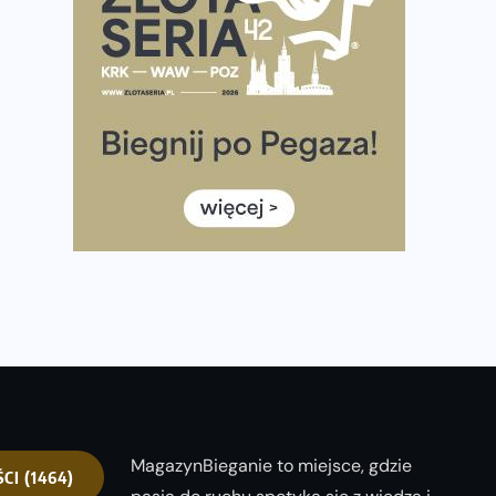
Ponad 12 tysięcy uczestników pobiegło dla Bohaterów!
Tętno vs tempo – czym kierować się w bieganiu?
Co ma dużo białka? Produkty, które warto włączyć do
diety
Rozbiegany Olsztyn szykuje się na weekend z
półmaratonem
Już w tę sobotę 35. Bieg Powstania Warszawskiego.
Wystartuje rekordowa liczba uczestników
35. Bieg Powstania Warszawskiego – praktyczny
poradnik przed startem
MagazynBieganie to miejsce, gdzie
ŚCI
(1464)