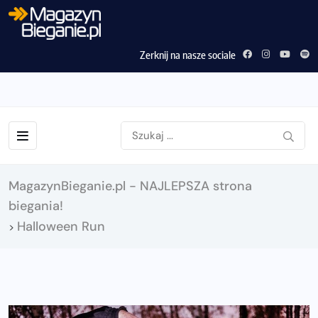
Zerknij na nasze sociale
MagazynBieganie.pl - NAJLEPSZA strona
biegania!
Halloween Run
>