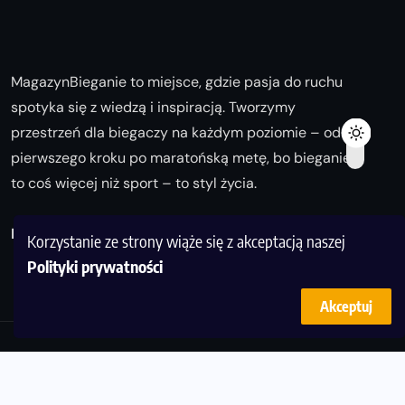
MagazynBieganie to miejsce, gdzie pasja do ruchu
spotyka się z wiedzą i inspiracją. Tworzymy
przestrzeń dla biegaczy na każdym poziomie – od
pierwszego kroku po maratońską metę, bo bieganie
to coś więcej niż sport – to styl życia.
Biegaj z nami i odkrywaj swoją najlepszą wersję!
Korzystanie ze strony wiąże się z akceptacją naszej
Polityki prywatności
Akceptuj
© Copyright 2025
magazynbieganie.pl
powered by
FoolProofSoft