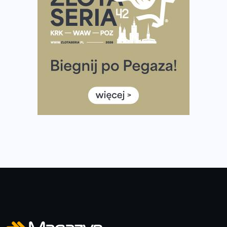
Co ma dużo białka? Produkty, które warto włączyć do
diety
Rozbiegany Olsztyn szykuje się na weekend z
półmaratonem
Już w tę sobotę 35. Bieg Powstania Warszawskiego.
Wystartuje rekordowa liczba uczestników
35. Bieg Powstania Warszawskiego – praktyczny
poradnik przed startem