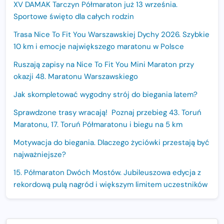
XV DAMAK Tarczyn Półmaraton już 13 września.
Sportowe święto dla całych rodzin
Trasa Nice To Fit You Warszawskiej Dychy 2026. Szybkie
10 km i emocje największego maratonu w Polsce
Ruszają zapisy na Nice To Fit You Mini Maraton przy
okazji 48. Maratonu Warszawskiego
Jak skompletować wygodny strój do biegania latem?
Sprawdzone trasy wracają! Poznaj przebieg 43. Toruń
Maratonu, 17. Toruń Półmaratonu i biegu na 5 km
Motywacja do biegania. Dlaczego życiówki przestają być
najważniejsze?
15. Półmaraton Dwóch Mostów. Jubileuszowa edycja z
rekordową pulą nagród i większym limitem uczestników
Trasa 48. Maratonu Warszawskiego odkryta.
Sprawdzony przebieg i profil stworzony do szybkiego