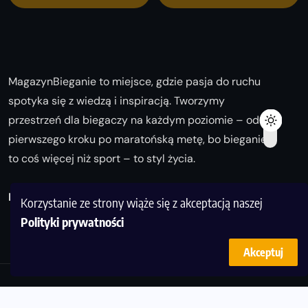
MagazynBieganie to miejsce, gdzie pasja do ruchu
spotyka się z wiedzą i inspiracją. Tworzymy
przestrzeń dla biegaczy na każdym poziomie – od
pierwszego kroku po maratońską metę, bo bieganie
to coś więcej niż sport – to styl życia.
Biegaj z nami i odkrywaj swoją najlepszą wersję!
Korzystanie ze strony wiąże się z akceptacją naszej
Polityki prywatności
Akceptuj
© Copyright 2025
magazynbieganie.pl
powered by