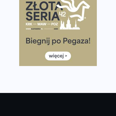
półmaratonem
Już w tę sobotę 35. Bieg Powstania Warszawskiego.
Wystartuje rekordowa liczba uczestników
35. Bieg Powstania Warszawskiego – praktyczny
poradnik przed startem
Ile razy w tygodniu biegać? 3 treningi wystarczą? Jak
często biegać, żeby robić postępy
Już w ten weekend! Przed nami Nocny Portowy Maraton
i Półmaraton Szczeciński. Wszystko, co warto wiedzieć