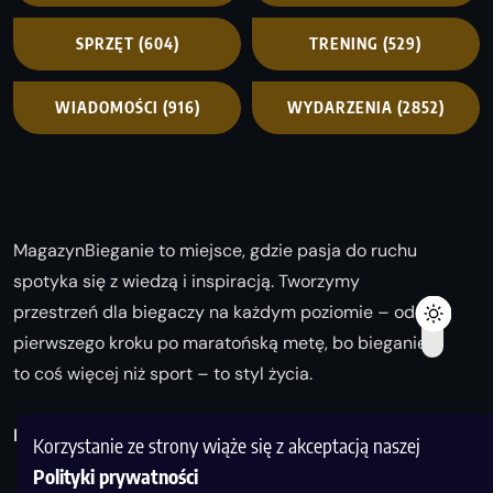
SPRZĘT
(604)
TRENING
(529)
WIADOMOŚCI
(916)
WYDARZENIA
(2852)
MagazynBieganie to miejsce, gdzie pasja do ruchu
spotyka się z wiedzą i inspiracją. Tworzymy
przestrzeń dla biegaczy na każdym poziomie – od
pierwszego kroku po maratońską metę, bo bieganie
to coś więcej niż sport – to styl życia.
Biegaj z nami i odkrywaj swoją najlepszą wersję!
Korzystanie ze strony wiąże się z akceptacją naszej
Polityki prywatności