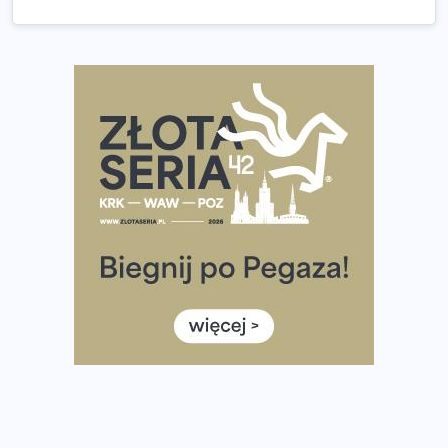
Tętno vs tempo – czym kierować się w bieganiu?
Co ma dużo białka? Produkty, które warto włączyć do
diety
Rozbiegany Olsztyn szykuje się na weekend z
półmaratonem
Już w tę sobotę 35. Bieg Powstania Warszawskiego.
Wystartuje rekordowa liczba uczestników
35. Bieg Powstania Warszawskiego – praktyczny
poradnik przed startem
Ile razy w tygodniu biegać? 3 treningi wystarczą? Jak
często biegać, żeby robić postępy
Już w ten weekend! Przed nami Nocny Portowy Maraton
i Półmaraton Szczeciński. Wszystko, co warto wiedzieć