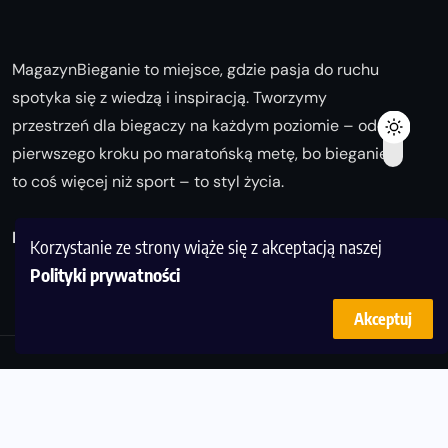
MagazynBieganie to miejsce, gdzie pasja do ruchu
spotyka się z wiedzą i inspiracją. Tworzymy
przestrzeń dla biegaczy na każdym poziomie – od
pierwszego kroku po maratońską metę, bo bieganie
to coś więcej niż sport – to styl życia.
Biegaj z nami i odkrywaj swoją najlepszą wersję!
Korzystanie ze strony wiąże się z akceptacją naszej
Polityki prywatności
Akceptuj
© Copyright 2025
magazynbieganie.pl
powered by
FoolProofSoft