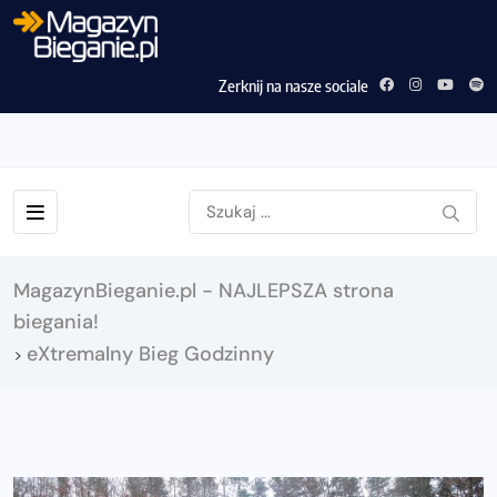
Zerknij na nasze sociale
MagazynBieganie.pl - NAJLEPSZA strona
biegania!
eXtremalny Bieg Godzinny
>