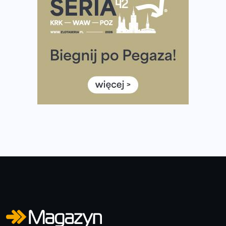
Co ma dużo białka? Produkty, które warto włączyć do
diety
Rozbiegany Olsztyn szykuje się na weekend z
półmaratonem
Już w tę sobotę 35. Bieg Powstania Warszawskiego.
Wystartuje rekordowa liczba uczestników
35. Bieg Powstania Warszawskiego – praktyczny
poradnik przed startem