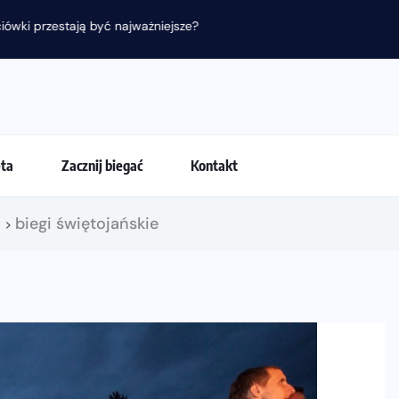
 przestają być najważniejsze?
eta
Zacznij biegać
Kontakt
!
biegi świętojańskie
>