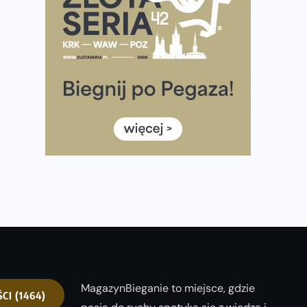
półmaratonem
Już w tę sobotę 35. Bieg Powstania Warszawskiego.
Wystartuje rekordowa liczba uczestników
35. Bieg Powstania Warszawskiego – praktyczny
poradnik przed startem
Ile razy w tygodniu biegać? 3 treningi wystarczą? Jak
często biegać, żeby robić postępy
Już w ten weekend! Przed nami Nocny Portowy
Maraton i Półmaraton Szczeciński. Wszystko, co warto
wiedzieć
MagazynBieganie to miejsce, gdzie
ŚCI
(1464)