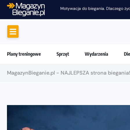
Motywacja do biegania. Dlaczego życiówki
Plany treningowe
Sprzęt
Wydarzenia
Di
MagazynBieganie.pl - NAJLEPSZA strona biegania