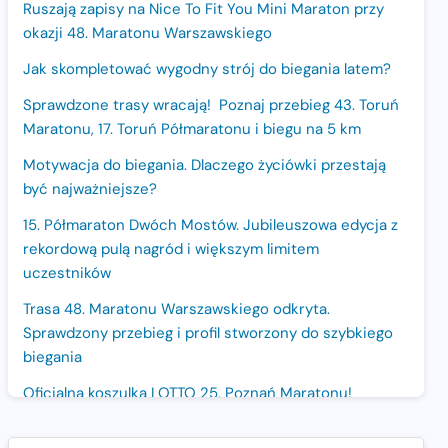
Ruszają zapisy na Nice To Fit You Mini Maraton przy
okazji 48. Maratonu Warszawskiego
Jak skompletować wygodny strój do biegania latem?
Sprawdzone trasy wracają! Poznaj przebieg 43. Toruń
Maratonu, 17. Toruń Półmaratonu i biegu na 5 km
Motywacja do biegania. Dlaczego życiówki przestają
być najważniejsze?
15. Półmaraton Dwóch Mostów. Jubileuszowa edycja z
rekordową pulą nagród i większym limitem
uczestników
Trasa 48. Maratonu Warszawskiego odkryta.
Sprawdzony przebieg i profil stworzony do szybkiego
biegania
Oficjalna koszulka LOTTO 25. Poznań Maratonu!
Amazfit Balance 3: Kompleksowe narzędzie dla