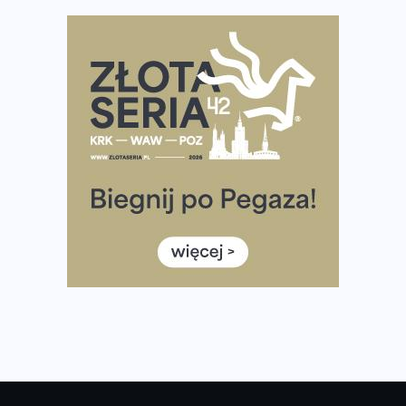
diety
Rozbiegany Olsztyn szykuje się na weekend z
półmaratonem
Już w tę sobotę 35. Bieg Powstania Warszawskiego.
Wystartuje rekordowa liczba uczestników
35. Bieg Powstania Warszawskiego – praktyczny
poradnik przed startem
Ile razy w tygodniu biegać? 3 treningi wystarczą? Jak
często biegać, żeby robić postępy
Już w ten weekend! Przed nami Nocny Portowy Maraton
i Półmaraton Szczeciński. Wszystko, co warto wiedzieć