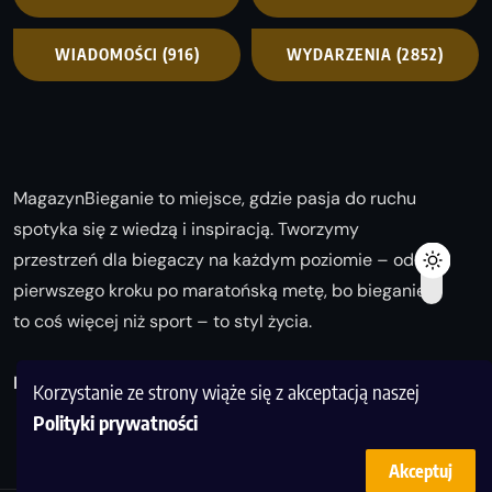
WIADOMOŚCI
(916)
WYDARZENIA
(2852)
MagazynBieganie to miejsce, gdzie pasja do ruchu
spotyka się z wiedzą i inspiracją. Tworzymy
przestrzeń dla biegaczy na każdym poziomie – od
pierwszego kroku po maratońską metę, bo bieganie
to coś więcej niż sport – to styl życia.
Biegaj z nami i odkrywaj swoją najlepszą wersję!
Korzystanie ze strony wiąże się z akceptacją naszej
Polityki prywatności
Akceptuj