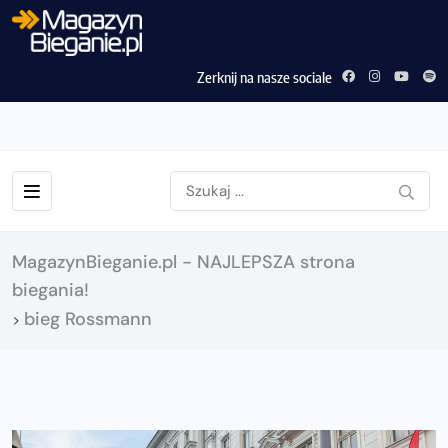
Zerknij na nasze sociale
MagazynBieganie.pl - NAJLEPSZA strona
biegania!
bieg Rossmann
>