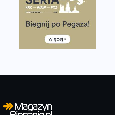
Wystartuje rekordowa liczba uczestników
35. Bieg Powstania Warszawskiego – praktyczny
poradnik przed startem
Ile razy w tygodniu biegać? 3 treningi wystarczą? Jak
często biegać, żeby robić postępy
Już w ten weekend! Przed nami Nocny Portowy Maraton
i Półmaraton Szczeciński. Wszystko, co warto wiedzieć