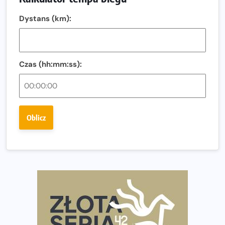
Ostatnie wolne miejsca na jubileuszowy Bieg
Dystans (km):
Fabrykanta. Organizatorzy odkrywają trasę dzień po
dniu.
Złota Seria 42 rośnie. Coraz więcej maratończyków
wybiera wyzwanie trzech największych maratonów w
Czas (hh:mm:ss):
Polsce
Praska 5k Run gospodarzem Mistrzostw Polski
Największy Bieg Powstania Warszawskiego w historii.
Oblicz
Ponad 12 tysięcy uczestników pobiegło dla Bohaterów!
Tętno vs tempo – czym kierować się w bieganiu?
Co ma dużo białka? Produkty, które warto włączyć do
diety
Rozbiegany Olsztyn szykuje się na weekend z
półmaratonem
Już w tę sobotę 35. Bieg Powstania Warszawskiego.