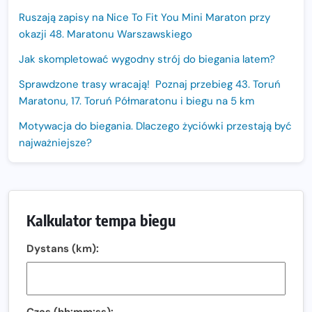
Ruszają zapisy na Nice To Fit You Mini Maraton przy
okazji 48. Maratonu Warszawskiego
Jak skompletować wygodny strój do biegania latem?
Sprawdzone trasy wracają! Poznaj przebieg 43. Toruń
Maratonu, 17. Toruń Półmaratonu i biegu na 5 km
Motywacja do biegania. Dlaczego życiówki przestają być
najważniejsze?
15. Półmaraton Dwóch Mostów. Jubileuszowa edycja z
rekordową pulą nagród i większym limitem uczestników
Trasa 48. Maratonu Warszawskiego odkryta.
Kalkulator tempa biegu
Sprawdzony przebieg i profil stworzony do szybkiego
biegania
Dystans (km):
Oficjalna koszulka LOTTO 25. Poznań Maratonu!
Amazfit Balance 3: Kompleksowe narzędzie dla biegacza
i zawodnika Hyrox?
Czas (hh:mm:ss):