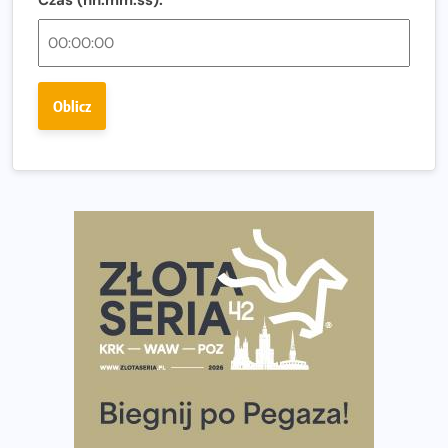
Regeneracja w bieganiu. Co warto o niej wiedzieć?
Ostatnie wolne miejsca na jubileuszowy Bieg
Fabrykanta. Organizatorzy odkrywają trasę dzień po
Oblicz
dniu.
Złota Seria 42 rośnie. Coraz więcej maratończyków
wybiera wyzwanie trzech największych maratonów w
Polsce
Praska 5k Run gospodarzem Mistrzostw Polski
Największy Bieg Powstania Warszawskiego w historii.
Ponad 12 tysięcy uczestników pobiegło dla Bohaterów!
Tętno vs tempo – czym kierować się w bieganiu?
Co ma dużo białka? Produkty, które warto włączyć do
diety
Rozbiegany Olsztyn szykuje się na weekend z