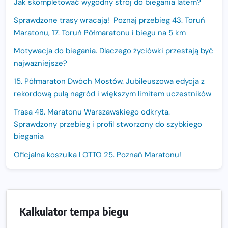
Jak skompletować wygodny strój do biegania latem?
Sprawdzone trasy wracają! Poznaj przebieg 43. Toruń
Maratonu, 17. Toruń Półmaratonu i biegu na 5 km
Motywacja do biegania. Dlaczego życiówki przestają być
najważniejsze?
15. Półmaraton Dwóch Mostów. Jubileuszowa edycja z
rekordową pulą nagród i większym limitem uczestników
Trasa 48. Maratonu Warszawskiego odkryta.
Sprawdzony przebieg i profil stworzony do szybkiego
biegania
Oficjalna koszulka LOTTO 25. Poznań Maratonu!
Amazfit Balance 3: Kompleksowe narzędzie dla biegacza
i zawodnika Hyrox?
Regeneracja w bieganiu. Co warto o niej wiedzieć?
Kalkulator tempa biegu
Ostatnie wolne miejsca na jubileuszowy Bieg