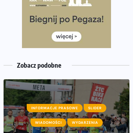
35. Bieg Powstania Warszawskiego – praktyczny
poradnik przed startem
Ile razy w tygodniu biegać? 3 treningi wystarczą? Jak
często biegać, żeby robić postępy
Już w ten weekend! Przed nami Nocny Portowy Maraton
i Półmaraton Szczeciński. Wszystko, co warto wiedzieć
Zobacz podobne
INFORMACJE PRASOWE
SLIDER
WIADOMOŚCI
WYDARZENIA