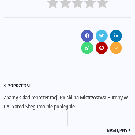
POPRZEDNI
Znamy skład reprezentacji Polski na Mistrzostwa Europy w
LA. Yared Shegumo nie pobiegnie
NASTĘPNY