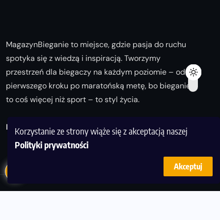
MagazynBieganie to miejsce, gdzie pasja do ruchu
spotyka się z wiedzą i inspiracją. Tworzymy
przestrzeń dla biegaczy na każdym poziomie – od
pierwszego kroku po maratońską metę, bo bieganie
to coś więcej niż sport – to styl życia.
Biegaj z nami i odkrywaj swoją najlepszą wersję!
Korzystanie ze strony wiąże się z akceptacją naszej
Polityki prywatności
Akceptuj
© Copyright 2025
magazynbieganie.pl
powered by
FoolProofSoft