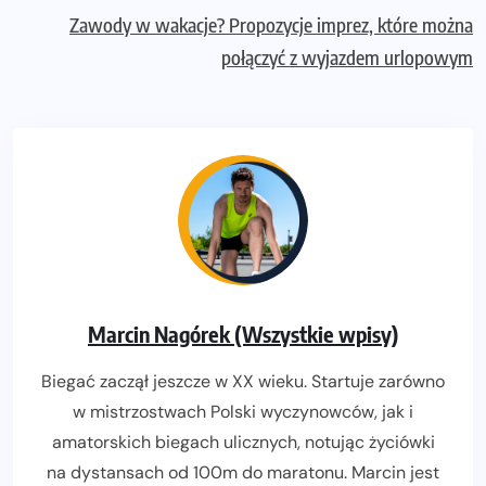
Zawody w wakacje? Propozycje imprez, które można
połączyć z wyjazdem urlopowym
Marcin Nagórek (Wszystkie wpisy)
Biegać zaczął jeszcze w XX wieku. Startuje zarówno
w mistrzostwach Polski wyczynowców, jak i
amatorskich biegach ulicznych, notując życiówki
na dystansach od 100m do maratonu. Marcin jest