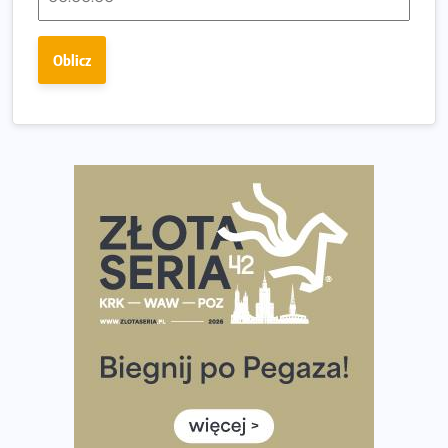
Ostatnie wolne miejsca na jubileuszowy Bieg
Fabrykanta. Organizatorzy odkrywają trasę dzień po
Oblicz
dniu.
Złota Seria 42 rośnie. Coraz więcej maratończyków
wybiera wyzwanie trzech największych maratonów w
Polsce
Praska 5k Run gospodarzem Mistrzostw Polski
Największy Bieg Powstania Warszawskiego w historii.
Ponad 12 tysięcy uczestników pobiegło dla Bohaterów!
Tętno vs tempo – czym kierować się w bieganiu?
Co ma dużo białka? Produkty, które warto włączyć do
diety
Rozbiegany Olsztyn szykuje się na weekend z
półmaratonem
Już w tę sobotę 35. Bieg Powstania Warszawskiego.