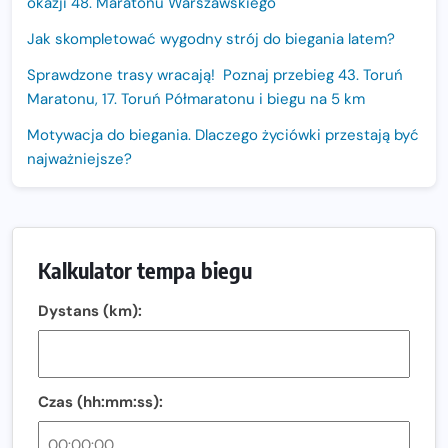
okazji 48. Maratonu Warszawskiego
Jak skompletować wygodny strój do biegania latem?
Sprawdzone trasy wracają! Poznaj przebieg 43. Toruń
Maratonu, 17. Toruń Półmaratonu i biegu na 5 km
Motywacja do biegania. Dlaczego życiówki przestają być
najważniejsze?
15. Półmaraton Dwóch Mostów. Jubileuszowa edycja z
rekordową pulą nagród i większym limitem uczestników
Trasa 48. Maratonu Warszawskiego odkryta.
Kalkulator tempa biegu
Sprawdzony przebieg i profil stworzony do szybkiego
biegania
Dystans (km):
Oficjalna koszulka LOTTO 25. Poznań Maratonu!
Amazfit Balance 3: Kompleksowe narzędzie dla biegacza
i zawodnika Hyrox?
Czas (hh:mm:ss):
Regeneracja w bieganiu. Co warto o niej wiedzieć?