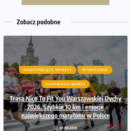
Wystartuje rekordowa liczba uczestników
Zobacz podobne
NADCHODZĄCE IMPREZY
NADCHODZĄCE IMPREZY
WYDARZENIA
WYDARZENIA
ZAPOWIEDZI IMPREZ
ZAPOWIEDZI IMPREZ
Trasa Nice To Fit You Warszawskiej Dychy
Ruszają zapisy na Nice To Fit You Mini
Maraton przy okazji 48. Maratonu
2026. Szybkie 10 km i emocje
największego maratonu w Polsce
Warszawskiego
06-08-2026
07-08-2026