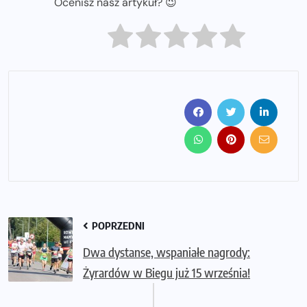
Ocenisz nasz artykuł? 😉
POPRZEDNI
Dwa dystanse, wspaniałe nagrody:
Żyrardów w Biegu już 15 września!