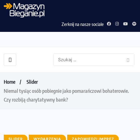
Zerknij na nasze sociale
Home
Slider
Niemal tysiąc osób pobiegnie jako pomarańczowi bohaterowie.
Czy rozbiją charytatywny bank?
SLIDER
WYDARZENIA
ZAPOWIEDZI IMPREZ