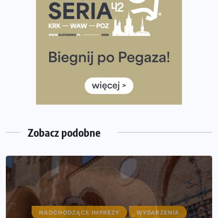
i Półmaraton Szczeciński. Wszystko, co warto wiedzieć
European Marathon Classics – jak zweryfikować swój
wynik
Medal i koszulka 35. Biegu Powstania Warszawskiego. Na
listach startowych są jeszcze wolne miejsca
Jaki smartwatch dla biegaczy, którzy chcą też przy
okazji trenować pod HYROX?
Jak zaplanować domowe cardio bez przepełniania
mieszkania sprzętem
Zobacz podobne
NADCHODZĄCE IMPREZY
WYDARZENIA