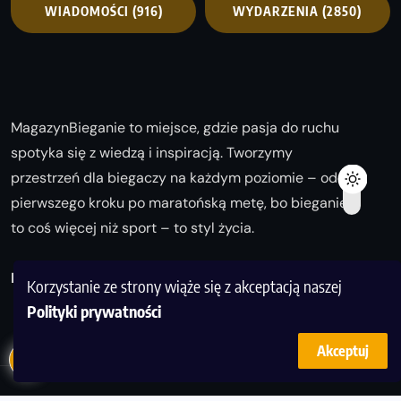
WIADOMOŚCI
(916)
WYDARZENIA
(2850)
MagazynBieganie to miejsce, gdzie pasja do ruchu
spotyka się z wiedzą i inspiracją. Tworzymy
przestrzeń dla biegaczy na każdym poziomie – od
pierwszego kroku po maratońską metę, bo bieganie
to coś więcej niż sport – to styl życia.
Biegaj z nami i odkrywaj swoją najlepszą wersję!
Korzystanie ze strony wiąże się z akceptacją naszej
Polityki prywatności
Akceptuj