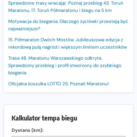
Sprawdzone trasy wracają! Poznaj przebieg 43. Toruń
Maratonu, 17. Toruń Półmaratonu i biegu na 5 km
Motywacja do biegania. Dlaczego życiówki przestają być
najważniejsze?
15. Półmaraton Dwóch Mostów. Jubileuszowa edycja z
rekordową pulą nagród i większym limitem uczestników
Trasa 48. Maratonu Warszawskiego odkryta.
Sprawdzony przebieg i profil stworzony do szybkiego
biegania
Oficjalna koszulka LOTTO 25. Poznań Maratonu!
Amazfit Balance 3: Kompleksowe narzędzie dla biegacza
i zawodnika Hyrox?
Regeneracja w bieganiu. Co warto o niej wiedzieć?
Kalkulator tempa biegu
Ostatnie wolne miejsca na jubileuszowy Bieg
Dystans (km):
Fabrykanta. Organizatorzy odkrywają trasę dzień po