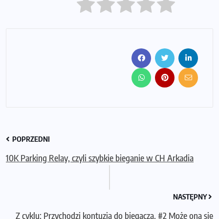
POPRZEDNI
10K Parking Relay, czyli szybkie bieganie w CH Arkadia
NASTĘPNY
Z cyklu: Przychodzi kontuzja do biegacza. #2 Może ona się