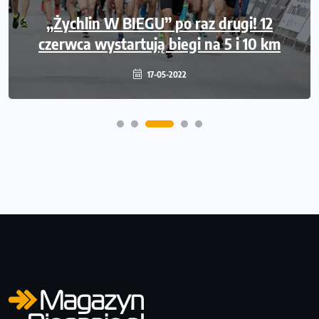
Międzynarodowe gwiazdy lekkiej atletyki
„Żychlin W BIEGU” po raz drugi! 12
czerwca wystartują biegi na 5 i 10 km
na Poznań Athletics Grand Prix!
09-05-2022
17-05-2022