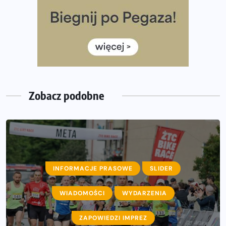
poradnik przed startem
Ile razy w tygodniu biegać? 3 treningi wystarczą? Jak
często biegać, żeby robić postępy
Już w ten weekend! Przed nami Nocny Portowy Maraton
i Półmaraton Szczeciński. Wszystko, co warto wiedzieć
Zobacz podobne
INFORMACJE PRASOWE
SLIDER
AKTUALNOŚCI
WIADOMOŚCI
INFORMACJE PRASOWE
WYDARZENIA
WIADOMOŚCI
ZAPOWIEDZI IMPREZ
WYDARZENIA