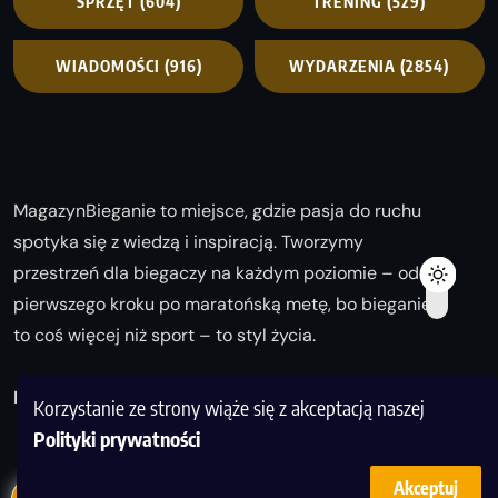
SPRZĘT
(604)
TRENING
(529)
WIADOMOŚCI
(916)
WYDARZENIA
(2854)
MagazynBieganie to miejsce, gdzie pasja do ruchu
spotyka się z wiedzą i inspiracją. Tworzymy
przestrzeń dla biegaczy na każdym poziomie – od
pierwszego kroku po maratońską metę, bo bieganie
to coś więcej niż sport – to styl życia.
Biegaj z nami i odkrywaj swoją najlepszą wersję!
Korzystanie ze strony wiąże się z akceptacją naszej
Polityki prywatności
Akceptuj