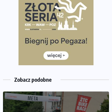
Tętno vs tempo – czym kierować się w bieganiu?
Co ma dużo białka? Produkty, które warto włączyć do
diety
Rozbiegany Olsztyn szykuje się na weekend z
półmaratonem
Już w tę sobotę 35. Bieg Powstania Warszawskiego.
Wystartuje rekordowa liczba uczestników
35. Bieg Powstania Warszawskiego – praktyczny
poradnik przed startem
Zobacz podobne