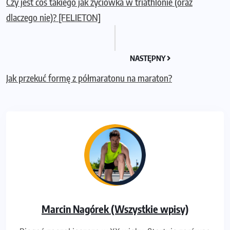
Czy jest coś takiego jak życiówka w triathlonie (oraz
dlaczego nie)? [FELIETON]
NASTĘPNY
Jak przekuć formę z półmaratonu na maraton?
Marcin Nagórek (Wszystkie wpisy)