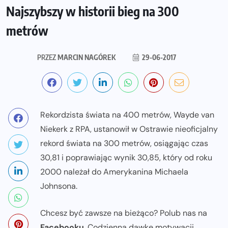
Najszybszy w historii bieg na 300
metrów
PRZEZ
MARCIN NAGÓREK
29-06-2017
Rekordzista świata na 400 metrów, Wayde van
Niekerk z RPA, ustanowił w Ostrawie nieoficjalny
rekord świata na 300 metrów, osiągając czas
30,81 i poprawiając wynik 30,85, który od roku
2000 należał do Amerykanina Michaela
Johnsona.
Chcesz być zawsze na bieżąco? Polub nas na
Facebooku
. Codzienną dawkę motywacji