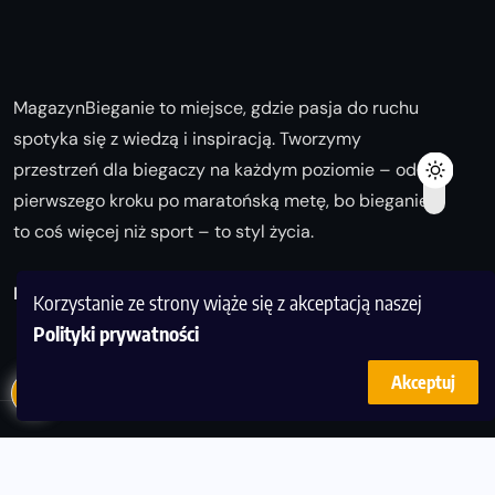
MagazynBieganie to miejsce, gdzie pasja do ruchu
spotyka się z wiedzą i inspiracją. Tworzymy
przestrzeń dla biegaczy na każdym poziomie – od
pierwszego kroku po maratońską metę, bo bieganie
to coś więcej niż sport – to styl życia.
Biegaj z nami i odkrywaj swoją najlepszą wersję!
Korzystanie ze strony wiąże się z akceptacją naszej
Polityki prywatności
Akceptuj
© Copyright 2025
magazynbieganie.pl
powered by
FoolProofSoft