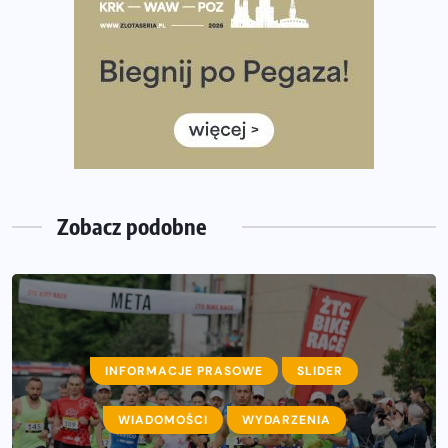
Rozbiegany Olsztyn szykuje się na weekend z
półmaratonem
Już w tę sobotę 35. Bieg Powstania Warszawskiego.
Wystartuje rekordowa liczba uczestników
35. Bieg Powstania Warszawskiego – praktyczny
poradnik przed startem
Zobacz podobne
INFORMACJE PRASOWE
SLIDER
WIADOMOŚCI
WYDARZENIA