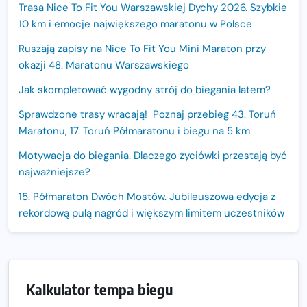
Trasa Nice To Fit You Warszawskiej Dychy 2026. Szybkie
10 km i emocje największego maratonu w Polsce
Ruszają zapisy na Nice To Fit You Mini Maraton przy
okazji 48. Maratonu Warszawskiego
Jak skompletować wygodny strój do biegania latem?
Sprawdzone trasy wracają! Poznaj przebieg 43. Toruń
Maratonu, 17. Toruń Półmaratonu i biegu na 5 km
Motywacja do biegania. Dlaczego życiówki przestają być
najważniejsze?
15. Półmaraton Dwóch Mostów. Jubileuszowa edycja z
rekordową pulą nagród i większym limitem uczestników
Trasa 48. Maratonu Warszawskiego odkryta.
Sprawdzony przebieg i profil stworzony do szybkiego
biegania
Kalkulator tempa biegu
Oficjalna koszulka LOTTO 25. Poznań Maratonu!