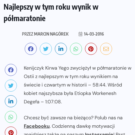
Najlepszy w tym roku wynik w
półmaratonie
PRZEZ
MARCIN NAGÓREK
14-03-2016
Kenijczyk Kirwa Yego zwyciężył w półmaratonie w
Ostii z najlepszym w tym roku wynikiem na
świecie i czwartym w historii – 58:44. Wśród
kobiet najszybsza była Etiopka Workenesh
Degefa – 1:07:08.
Chcesz być zawsze na bieżąco? Polub nas na
Facebooku
. Codzienną dawkę motywacji
znajdziesz także na naszym
Instagramie
! Psst...