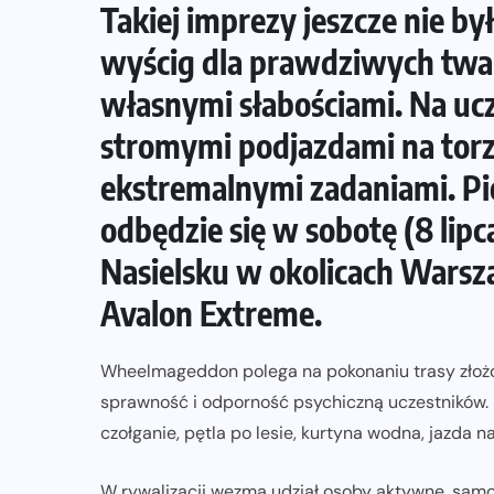
Takiej imprezy jeszcze nie b
ZAPOWIEDZI IMPREZ
wyścig dla prawdziwych tward
własnymi słabościami. Na uc
Sprawdzone trasy wracają! Poznaj
przebieg 43. Toruń Maratonu, 17.
stromymi podjazdami na tor
Toruń Półmaratonu i biegu na 5 km
ekstremalnymi zadaniami. P
06-08-2026
odbędzie się w sobotę (8 lipc
Nasielsku w okolicach Warsz
Avalon Extreme.
Wheelmageddon polega na pokonaniu trasy złożon
sprawność i odporność psychiczną uczestników. N
czołganie, pętla po lesie, kurtyna wodna, jazda n
W rywalizacji wezmą udział osoby aktywne, samod