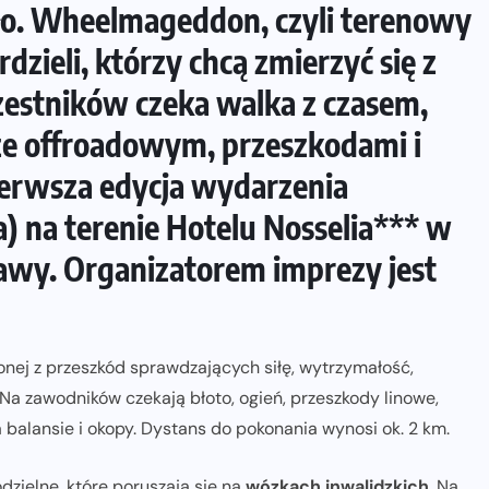
yło. Wheelmageddon, czyli terenowy
zieli, którzy chcą zmierzyć się z
zestników czeka walka z czasem,
ze offroadowym, przeszkodami i
ierwsza edycja wydarzenia
a) na terenie Hotelu Nosselia*** w
awy. Organizatorem imprezy jest
ej z przeszkód sprawdzających siłę, wytrzymałość,
a zawodników czekają błoto, ogień, przeszkody linowe,
a balansie i okopy. Dystans do pokonania wynosi ok. 2 km.
zielne, które poruszają się na
wózkach inwalidzkich
. Na