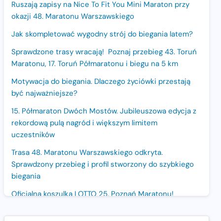
Ruszają zapisy na Nice To Fit You Mini Maraton przy
okazji 48. Maratonu Warszawskiego
Jak skompletować wygodny strój do biegania latem?
Sprawdzone trasy wracają! Poznaj przebieg 43. Toruń
Maratonu, 17. Toruń Półmaratonu i biegu na 5 km
Motywacja do biegania. Dlaczego życiówki przestają
być najważniejsze?
15. Półmaraton Dwóch Mostów. Jubileuszowa edycja z
rekordową pulą nagród i większym limitem
uczestników
Trasa 48. Maratonu Warszawskiego odkryta.
Sprawdzony przebieg i profil stworzony do szybkiego
biegania
Oficjalna koszulka LOTTO 25. Poznań Maratonu!
Amazfit Balance 3: Kompleksowe narzędzie dla