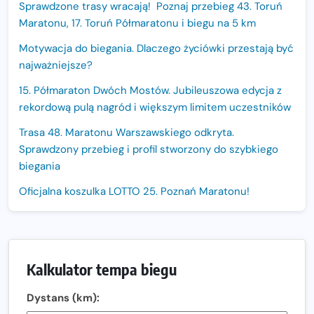
Sprawdzone trasy wracają! Poznaj przebieg 43. Toruń
Maratonu, 17. Toruń Półmaratonu i biegu na 5 km
Motywacja do biegania. Dlaczego życiówki przestają być
najważniejsze?
15. Półmaraton Dwóch Mostów. Jubileuszowa edycja z
rekordową pulą nagród i większym limitem uczestników
Trasa 48. Maratonu Warszawskiego odkryta.
Sprawdzony przebieg i profil stworzony do szybkiego
biegania
Oficjalna koszulka LOTTO 25. Poznań Maratonu!
Amazfit Balance 3: Kompleksowe narzędzie dla biegacza
i zawodnika Hyrox?
Regeneracja w bieganiu. Co warto o niej wiedzieć?
Kalkulator tempa biegu
Ostatnie wolne miejsca na jubileuszowy Bieg
Dystans (km):
Fabrykanta. Organizatorzy odkrywają trasę dzień po