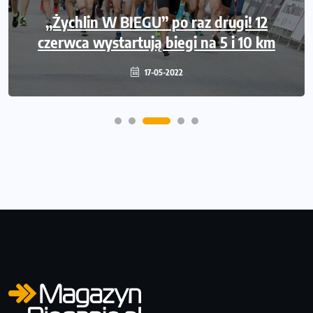
Międzynarodowe gwiazdy lekkiej atletyki
„Żychlin W BIEGU” po raz drugi! 12
czerwca wystartują biegi na 5 i 10 km
na Poznań Athletics Grand Prix!
09-05-2022
17-05-2022