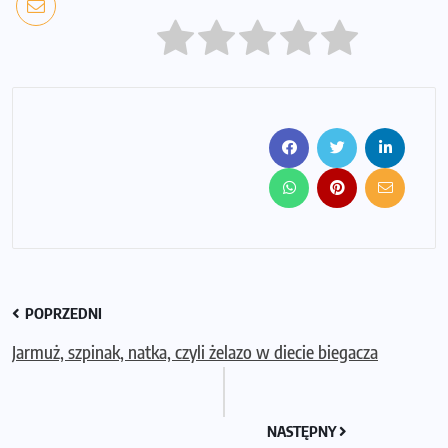
POPRZEDNI
Jarmuż, szpinak, natka, czyli żelazo w diecie biegacza
NASTĘPNY