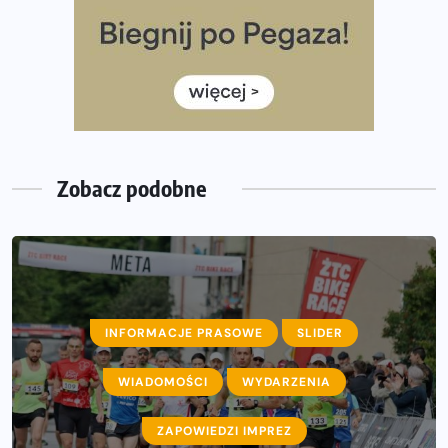
poradnik przed startem
Ile razy w tygodniu biegać? 3 treningi wystarczą? Jak
często biegać, żeby robić postępy
Już w ten weekend! Przed nami Nocny Portowy Maraton
i Półmaraton Szczeciński. Wszystko, co warto wiedzieć
Zobacz podobne
INFORMACJE PRASOWE
SLIDER
AKTUALNOŚCI
WIADOMOŚCI
INFORMACJE PRASOWE
WYDARZENIA
WIADOMOŚCI
ZAPOWIEDZI IMPREZ
WYDARZENIA