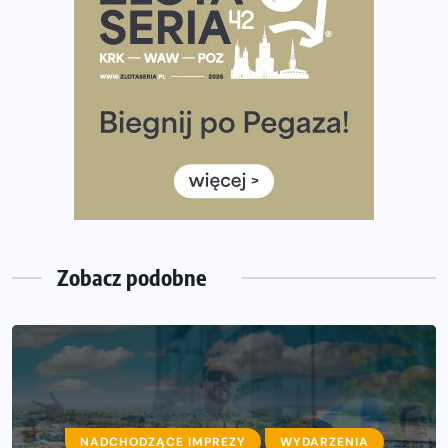
Już w tę sobotę 35. Bieg Powstania Warszawskiego.
Wystartuje rekordowa liczba uczestników
35. Bieg Powstania Warszawskiego – praktyczny
poradnik przed startem
Ile razy w tygodniu biegać? 3 treningi wystarczą? Jak
często biegać, żeby robić postępy
Już w ten weekend! Przed nami Nocny Portowy Maraton
i Półmaraton Szczeciński. Wszystko, co warto wiedzieć
Zobacz podobne
NADCHODZĄCE IMPREZY
WYDARZENIA