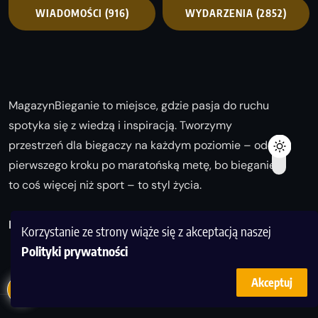
WIADOMOŚCI
(916)
WYDARZENIA
(2852)
MagazynBieganie to miejsce, gdzie pasja do ruchu
spotyka się z wiedzą i inspiracją. Tworzymy
przestrzeń dla biegaczy na każdym poziomie – od
pierwszego kroku po maratońską metę, bo bieganie
to coś więcej niż sport – to styl życia.
Biegaj z nami i odkrywaj swoją najlepszą wersję!
Korzystanie ze strony wiąże się z akceptacją naszej
Polityki prywatności
Akceptuj