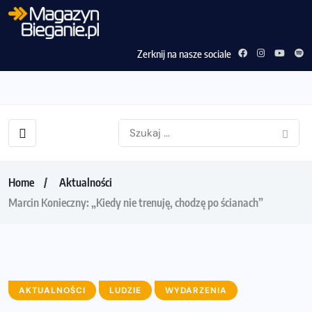
Zerknij na nasze sociale
Home
Aktualności
Marcin Konieczny: „Kiedy nie trenuję, chodzę po ścianach”
AKTUALNOŚCI
LUDZIE
WYDARZENIA