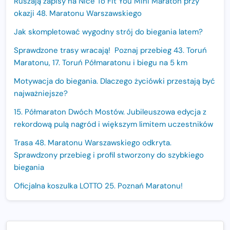
Ruszają zapisy na Nice To Fit You Mini Maraton przy
okazji 48. Maratonu Warszawskiego
Jak skompletować wygodny strój do biegania latem?
Sprawdzone trasy wracają! Poznaj przebieg 43. Toruń
Maratonu, 17. Toruń Półmaratonu i biegu na 5 km
Motywacja do biegania. Dlaczego życiówki przestają być
najważniejsze?
15. Półmaraton Dwóch Mostów. Jubileuszowa edycja z
rekordową pulą nagród i większym limitem uczestników
Trasa 48. Maratonu Warszawskiego odkryta.
Sprawdzony przebieg i profil stworzony do szybkiego
biegania
Oficjalna koszulka LOTTO 25. Poznań Maratonu!
Amazfit Balance 3: Kompleksowe narzędzie dla biegacza
i zawodnika Hyrox?