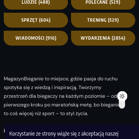
LUDZIE
(488)
POLECANE
(529)
SPRZĘT
(604)
TRENING
(529)
WIADOMOŚCI
(916)
WYDARZENIA
(2854)
MagazynBieganie to miejsce, gdzie pasja do ruchu
spotyka się z wiedzą i inspiracją. Tworzymy
przestrzeń dla biegaczy na każdym poziomie – od
pierwszego kroku po maratońską metę, bo bieganie
to coś więcej niż sport – to styl życia.
Biegaj z nami i odkrywaj swoją najlepszą wersję!
Korzystanie ze strony wiąże się z akceptacją naszej