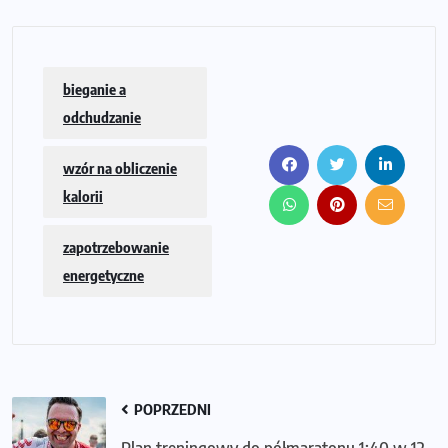
bieganie a
odchudzanie
wzór na obliczenie
kalorii
zapotrzebowanie
energetyczne
POPRZEDNI
Plan treningowy do półmaratonu 1:40 w 12