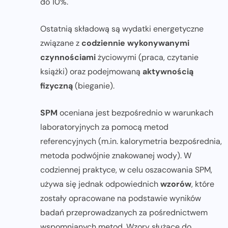
do 10%.
Ostatnią składową są wydatki energetyczne
związane z
codziennie wykonywanymi
czynnościami
życiowymi (praca, czytanie
książki) oraz podejmowaną
aktywnością
fizyczną
(bieganie).
SPM
oceniana jest bezpośrednio w warunkach
laboratoryjnych za pomocą metod
referencyjnych (m.in. kalorymetria bezpośrednia,
metoda podwójnie znakowanej wody). W
codziennej praktyce, w celu oszacowania SPM,
używa się jednak odpowiednich
wzorów
, które
zostały opracowane na podstawie wyników
badań przeprowadzanych za pośrednictwem
wspomnianych metod. Wzory służące do