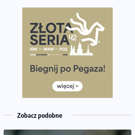
Największy Bieg Powstania Warszawskiego w historii.
Ponad 12 tysięcy uczestników pobiegło dla Bohaterów!
Tętno vs tempo – czym kierować się w bieganiu?
Co ma dużo białka? Produkty, które warto włączyć do
diety
Rozbiegany Olsztyn szykuje się na weekend z
półmaratonem
Już w tę sobotę 35. Bieg Powstania Warszawskiego.
Wystartuje rekordowa liczba uczestników
35. Bieg Powstania Warszawskiego – praktyczny
poradnik przed startem
Zobacz podobne