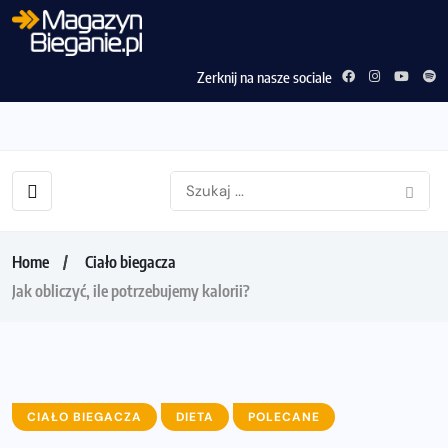
Zerknij na nasze sociale
Home
Ciało biegacza
Jak obliczyć, ile potrzebujemy kalorii?
CIAŁO BIEGACZA
DIETA
POLECANE