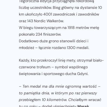
Tegoroczna edycja przyciągnęła rekordową
liczbę uczestników. Bieg główny na dystansie 10
km ukończyło 4001 zawodniczek i zawodników
oraz 143 Nordic Walkerów.
W biegu towarzyszącym na 1918 metrów metę
pokonało 234 finiszerów.
Dodatkowo duże grono stanowili dzieci i
młodzież – łącznie rozdano 1300 medali.
Każdy, kto przekroczył linię mety, otrzymał biało-
czerwone trofeum – symbol wspólnego
świętowania i sportowego ducha Gdyni.
–
Ten medal ma dla mnie ogromną wartość –
to pamiątka dnia, w którym po raz pierwszy
przebiegłem 10 kilometrów. Chciałbym wracać
tu co roku
– dodał uśmiechnięty
Marek
,