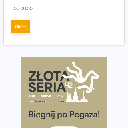
Regeneracja w bieganiu. Co warto o niej wiedzieć?
Ostatnie wolne miejsca na jubileuszowy Bieg
Fabrykanta. Organizatorzy odkrywają trasę dzień po
Oblicz
dniu.
Złota Seria 42 rośnie. Coraz więcej maratończyków
wybiera wyzwanie trzech największych maratonów w
Polsce
Praska 5k Run gospodarzem Mistrzostw Polski
Największy Bieg Powstania Warszawskiego w historii.
Ponad 12 tysięcy uczestników pobiegło dla Bohaterów!
Tętno vs tempo – czym kierować się w bieganiu?
Co ma dużo białka? Produkty, które warto włączyć do
diety
Rozbiegany Olsztyn szykuje się na weekend z
półmaratonem