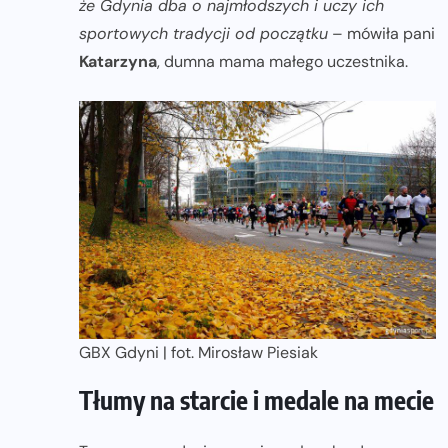
że Gdynia dba o najmłodszych i uczy ich
sportowych tradycji od początku
– mówiła pani
Katarzyna
, dumna mama małego uczestnika.
GBX Gdyni | fot. Mirosław Piesiak
Tłumy na starcie i medale na mecie