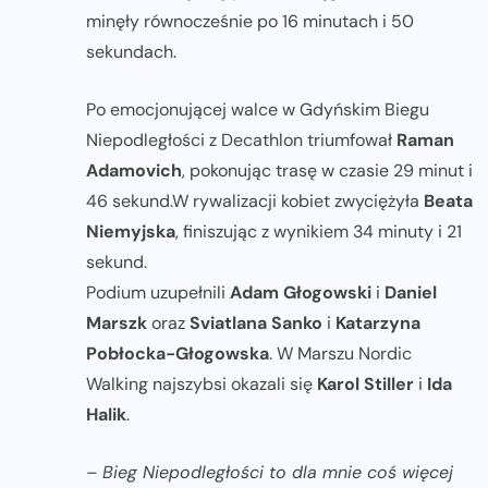
minęły równocześnie po 16 minutach i 50
sekundach.
Po emocjonującej walce w Gdyńskim Biegu
Niepodległości z Decathlon triumfował
Raman
Adamovich
, pokonując trasę w czasie 29 minut i
46 sekund.W rywalizacji kobiet zwyciężyła
Beata
Niemyjska
, finiszując z wynikiem 34 minuty i 21
sekund.
Podium uzupełnili
Adam Głogowski
i
Daniel
Marszk
oraz
Sviatlana Sanko
i
Katarzyna
Pobłocka-Głogowska
. W Marszu Nordic
Walking najszybsi okazali się
Karol Stiller
i
Ida
Halik
.
–
Bieg Niepodległości to dla mnie coś więcej