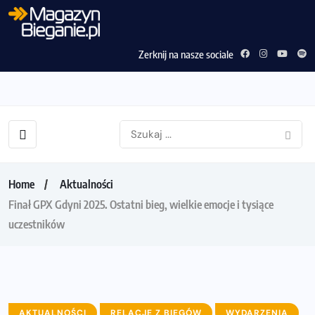
Zerknij na nasze sociale
Home
Aktualności
Finał GPX Gdyni 2025. Ostatni bieg, wielkie emocje i tysiące
uczestników
AKTUALNOŚCI
RELACJE Z BIEGÓW
WYDARZENIA