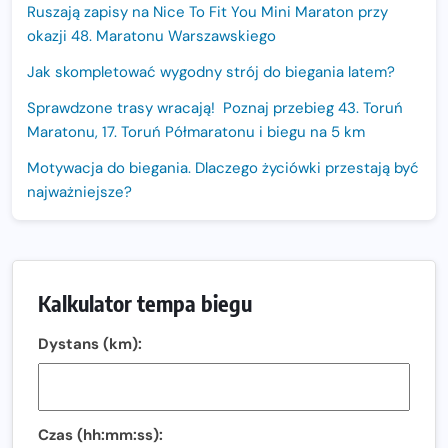
Ruszają zapisy na Nice To Fit You Mini Maraton przy
okazji 48. Maratonu Warszawskiego
Jak skompletować wygodny strój do biegania latem?
Sprawdzone trasy wracają! Poznaj przebieg 43. Toruń
Maratonu, 17. Toruń Półmaratonu i biegu na 5 km
Motywacja do biegania. Dlaczego życiówki przestają być
najważniejsze?
15. Półmaraton Dwóch Mostów. Jubileuszowa edycja z
rekordową pulą nagród i większym limitem uczestników
Trasa 48. Maratonu Warszawskiego odkryta.
Kalkulator tempa biegu
Sprawdzony przebieg i profil stworzony do szybkiego
biegania
Dystans (km):
Oficjalna koszulka LOTTO 25. Poznań Maratonu!
Amazfit Balance 3: Kompleksowe narzędzie dla biegacza
i zawodnika Hyrox?
Czas (hh:mm:ss):