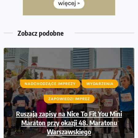
Już w tę sobotę 35. Bieg Powstania Warszawskiego.
Wystartuje rekordowa liczba uczestników
Zobacz podobne
NADCHODZĄCE IMPREZY
WYDARZENIA
ZAPOWIEDZI IMPREZ
Ruszają zapisy na Nice To Fit You Mini
Maraton przy okazji 48. Maratonu
Warszawskiego