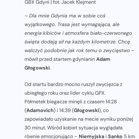
GBX Gdyni | fot. Jacek Klejment
–
Dla mnie Gdynia ma w sobie coś
wyjątkowego. Trasa jest wymagająca, ale
energia kibiców i atmosfera biało-czerwonego
święta dodają sił na każdym kilometrze. Chcę
walczyć podobnie jak rok temu o zwycięstwo
–
mówił przed startem gdynianin
Adam
Głogowski
.
Od startu bardzo mocno ruszył zwycięzca z
ubiegłego roku oraz lider cyklu GPX.
Półmetek biegacze minęli z czasem 14:28
(
Adamovich
) i 14:39 (
Głogowski
), co
zapowiadało uzyskanie na mecie wyniku poniżej
30 minut. Wśród kobiet sytuacja wyglądała
równie emocjonująco –
Niemyjska
i
Sanko
5 km