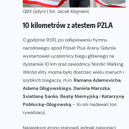
GBX Gdyni | fot. Jacek Klejment
10 kilometrów z atestem PZLA
O godzinie 9:00, po odśpiewaniu hymnu
narodowego, spod Polsat Plus Areny Gdynia
wystartowali uczestnicy biegu głównego na
dystansie 10 km oraz zawodnicy Nordic Walking.
Wśród elity można było dostrzec wielu znanych i
szybkich biegaczy, m.in.
Ramana Adamovicha
,
Adama Głogowskiego
,
Daniela Marszka
,
Sviatlanę Sanko
,
Beatę Niemyjską
i
Katarzynę
Pobłocką-Głogowską
– to oni nadawali ton
rywalizacji.
Największe grono stanowili jednak pasjonaci