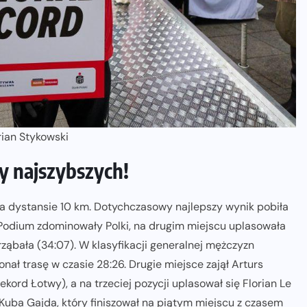
ZAPOWIEDZI IMPREZ
15. Półmaraton Dwóch Mostów.
Jubileuszowa edycja z rekordową
pulą nagród i większym limitem
uczestników
05-08-2026
drian Stykowski
y najszybszych!
 na dystansie 10 km. Dotychczasowy najlepszy wynik pobiła
 Podium zdominowały Polki, na drugim miejscu uplasowała
trząbała (34:07). W klasyfikacji generalnej mężczyzn
konał trasę w czasie 28:26. Drugie miejsce zajął Arturs
ord Łotwy), a na trzeciej pozycji uplasował się Florian Le
ł Kuba Gajda, który finiszował na piątym miejscu z czasem