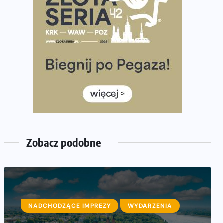
półmaratonem
Już w tę sobotę 35. Bieg Powstania Warszawskiego.
Wystartuje rekordowa liczba uczestników
35. Bieg Powstania Warszawskiego – praktyczny
poradnik przed startem
Ile razy w tygodniu biegać? 3 treningi wystarczą? Jak
często biegać, żeby robić postępy
Już w ten weekend! Przed nami Nocny Portowy
Maraton i Półmaraton Szczeciński. Wszystko, co warto
wiedzieć
Zobacz podobne
NADCHODZĄCE IMPREZY
WYDARZENIA