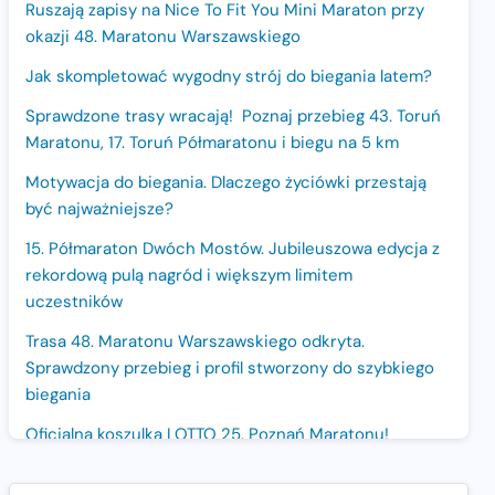
Ruszają zapisy na Nice To Fit You Mini Maraton przy
okazji 48. Maratonu Warszawskiego
Jak skompletować wygodny strój do biegania latem?
Sprawdzone trasy wracają! Poznaj przebieg 43. Toruń
Maratonu, 17. Toruń Półmaratonu i biegu na 5 km
Motywacja do biegania. Dlaczego życiówki przestają
być najważniejsze?
15. Półmaraton Dwóch Mostów. Jubileuszowa edycja z
rekordową pulą nagród i większym limitem
uczestników
Trasa 48. Maratonu Warszawskiego odkryta.
Sprawdzony przebieg i profil stworzony do szybkiego
biegania
Oficjalna koszulka LOTTO 25. Poznań Maratonu!
Amazfit Balance 3: Kompleksowe narzędzie dla