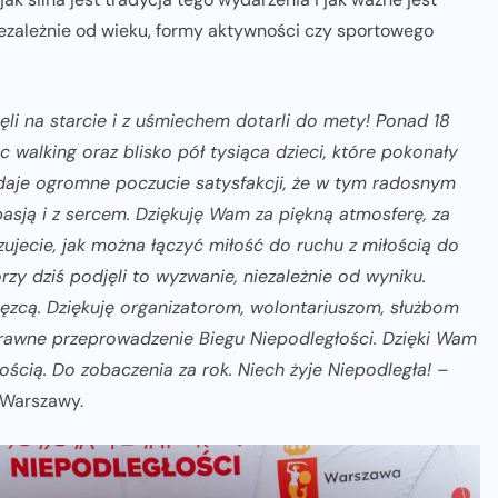
ezależnie od wieku, formy aktywności czy sportowego
nęli na starcie i z uśmiechem dotarli do mety! Ponad 18
 walking oraz blisko pół tysiąca dzieci, które pokonały
daje ogromne poczucie satysfakcji, że w tym radosnym
asją i z sercem. Dziękuję Wam za piękną atmosferę, za
zujecie, jak można łączyć miłość do ruchu z miłością do
rzy dziś podjęli to wyzwanie, niezależnie od wyniku.
cięzcą. Dziękuję organizatorom, wolontariuszom, służbom
awne przeprowadzenie Biegu Niepodległości. Dzięki Wam
cią. Do zobaczenia za rok. Niech żyje Niepodległa!
–
 Warszawy.