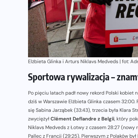
ZAPOWIEDZI IMPREZ
Sprawdzone trasy wracają! Poznaj
przebieg 43. Toruń Maratonu, 17.
Toruń Półmaratonu i biegu na 5 km
06-08-2026
Elżbieta Glinka i Arturs Niklavs Medveds | fot: A
Sportowa rywalizacja – znam
Po pięciu latach padł nowy rekord Polski kobiet
dziś w Warszawie Elżbieta Glinka czasem 32:00.
się Sabina Jarząbek (33:43), trzecia była Klara S
zwyciężył
Clément Deflandre z Belgii
, który po
Niklavs Medveds z Łotwy z czasem 28:27 (nowy rek
Pallec z Francji (29:25). Pierwszym z Polaków by