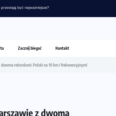
 przestają być najważniejsze?
eta
Zacznij biegać
Kontakt
z dwoma rekordami: Polski na 10 km i frekwencyjnym!
Warszawie z dwoma