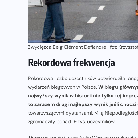
Zwycięzca Belg Clément Deflandre | fot: Krzyszt
Rekordowa frekwencja
Rekordowa liczba uczestników potwierdziła rangę
wydarzeń biegowych w Polsce.
W biegu głównym
najwyższy wynik w historii nie tylko tej imp
to zarazem drugi najlepszy wynik jeśli chodz
towarzyszącymi dystansami: Milą Niepodległości
zgromadziły ponad 19 tys. uczestników.
Tłumy na trasie i wzdłuż ulic Warszawy pokazały, 