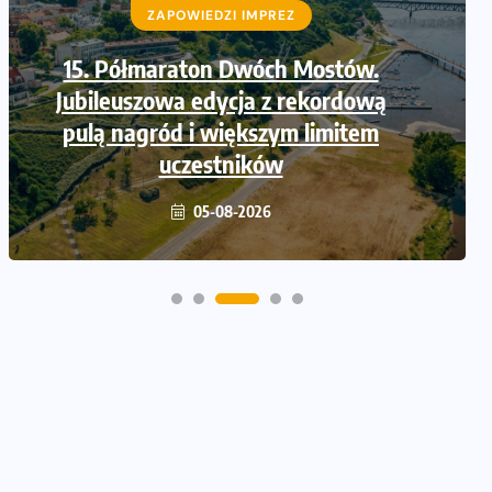
ZAPOWIEDZI IMPREZ
Trasa 48. Maratonu
Warszawskiego odkryta.
Sprawdzony przebieg i profil
stworzony do szybkiego biegania
05-08-2026