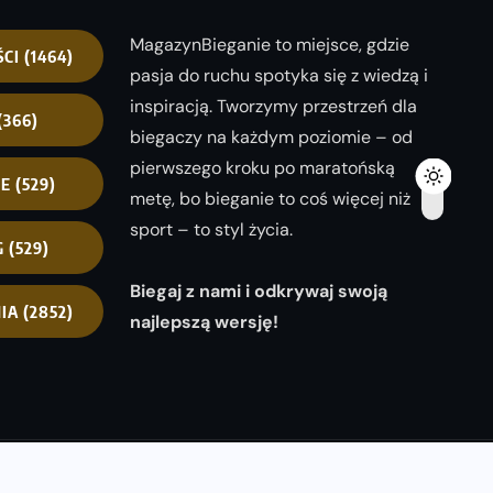
MagazynBieganie to miejsce, gdzie
ŚCI
(1464)
pasja do ruchu spotyka się z wiedzą i
inspiracją. Tworzymy przestrzeń dla
(366)
biegaczy na każdym poziomie – od
pierwszego kroku po maratońską
NE
(529)
metę, bo bieganie to coś więcej niż
sport – to styl życia.
G
(529)
Biegaj z nami i odkrywaj swoją
IA
(2852)
najlepszą wersję!
opyright 2025
magazynbieganie.pl
powered by
FoolProofSoft