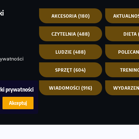
ki
AKCESORIA
(180)
AKTUALNO
CZYTELNIA
(488)
DIETA
LUDZIE
(488)
POLECA
rywatności
SPRZĘT
(604)
TRENIN
WIADOMOŚCI
(916)
WYDARZEN
yki prywatności
Akceptuj
© C