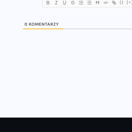
{}
[+
WIADOMOŚCI
0
KOMENTARZY
u
Natalia Kaczmarek i Ewa Swoboda
z nowymi rekordami!
16-07-2023