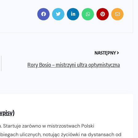
NASTĘPNY
Rory Bosio – mistrzyni ultra optymistyczna
wpisy)
. Startuje zarówno w mistrzostwach Polski
biegach ulicznych, notując życiówki na dystansach od