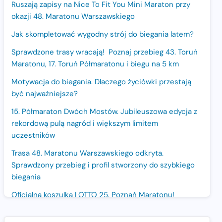
Ruszają zapisy na Nice To Fit You Mini Maraton przy
okazji 48. Maratonu Warszawskiego
Jak skompletować wygodny strój do biegania latem?
Sprawdzone trasy wracają! Poznaj przebieg 43. Toruń
Maratonu, 17. Toruń Półmaratonu i biegu na 5 km
Motywacja do biegania. Dlaczego życiówki przestają
być najważniejsze?
15. Półmaraton Dwóch Mostów. Jubileuszowa edycja z
rekordową pulą nagród i większym limitem
uczestników
Trasa 48. Maratonu Warszawskiego odkryta.
Sprawdzony przebieg i profil stworzony do szybkiego
biegania
Oficjalna koszulka LOTTO 25. Poznań Maratonu!
Amazfit Balance 3: Kompleksowe narzędzie dla