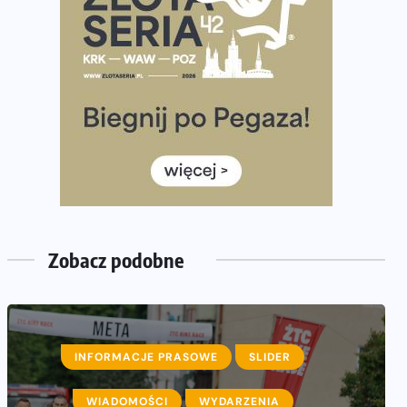
półmaratonem
Już w tę sobotę 35. Bieg Powstania Warszawskiego.
Wystartuje rekordowa liczba uczestników
35. Bieg Powstania Warszawskiego – praktyczny
poradnik przed startem
Ile razy w tygodniu biegać? 3 treningi wystarczą? Jak
często biegać, żeby robić postępy
Już w ten weekend! Przed nami Nocny Portowy
Maraton i Półmaraton Szczeciński. Wszystko, co warto
wiedzieć
Zobacz podobne
INFORMACJE PRASOWE
SLIDER
WIADOMOŚCI
WYDARZENIA