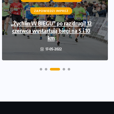
ZAPOWIEDZI IMPREZ
„Żychlin W BIEGU” po raz drugi! 12
czerwca wystartują biegi na 5 i 10
km
17-05-2022