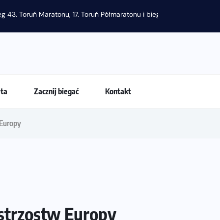
g 43. Toruń Maratonu, 17. Toruń Półmaratonu i biegu na 5 km
eta
Zacznij biegać
Kontakt
 Europy
strzostw Europy