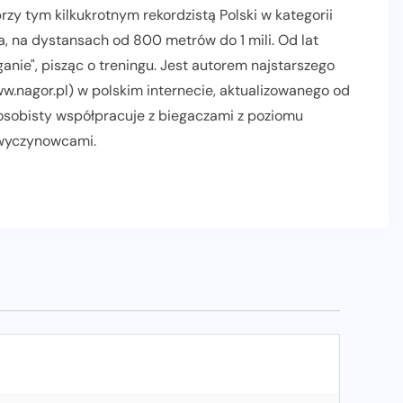
zy tym kilkukrotnym rekordzistą Polski w kategorii
, na dystansach od 800 metrów do 1 mili. Od lat
nie", pisząc o treningu. Jest autorem najstarszego
.nagor.pl) w polskim internecie, aktualizowanego od
 osobisty współpracuje z biegaczami z poziomu
 wyczynowcami.
AKTUALNOŚCI
INFORMACJE PRASOWE
POLECANE
PROMOCJE
RELACJE Z BIEGÓW
SLIDER