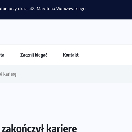
raton przy okazji 48. Maratonu Warszawskiego
eta
Zacznij biegać
Kontakt
ł karierę
 zakończył karierę