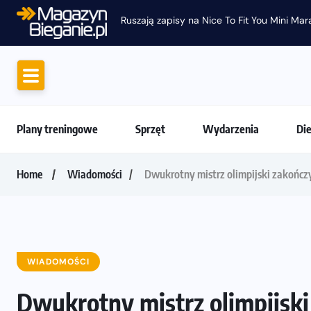
Ruszają zapisy na Nice To Fit You Mini Ma
Plany treningowe
Sprzęt
Wydarzenia
Di
Home
Wiadomości
Dwukrotny mistrz olimpijski zakończy
WIADOMOŚCI
Dwukrotny mistrz olimpijski