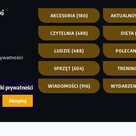
ki
AKCESORIA
(180)
AKTUALNO
CZYTELNIA
(488)
DIETA
LUDZIE
(488)
POLECA
rywatności
SPRZĘT
(604)
TRENIN
WIADOMOŚCI
(916)
WYDARZEN
yki prywatności
Akceptuj
© C