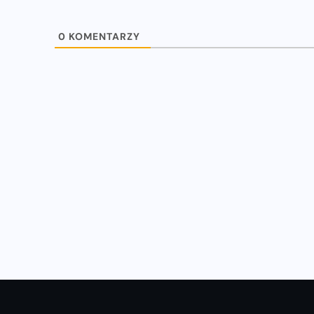
0
KOMENTARZY
WIADOMOŚCI
u
Natalia Kaczmarek i Ewa Swoboda
z nowymi rekordami!
16-07-2023