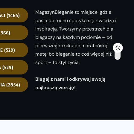
MagazynBieganie to miejsce, gdzie
ŚCI
(1464)
pasja do ruchu spotyka się z wiedzą i
inspiracją. Tworzymy przestrzeń dla
(366)
biegaczy na każdym poziomie – od
pierwszego kroku po maratońską
NE
(529)
metę, bo bieganie to coś więcej niż
sport – to styl życia.
G
(529)
Biegaj z nami i odkrywaj swoją
IA
(2854)
najlepszą wersję!
opyright 2025
magazynbieganie.pl
powered by
FoolProofSoft