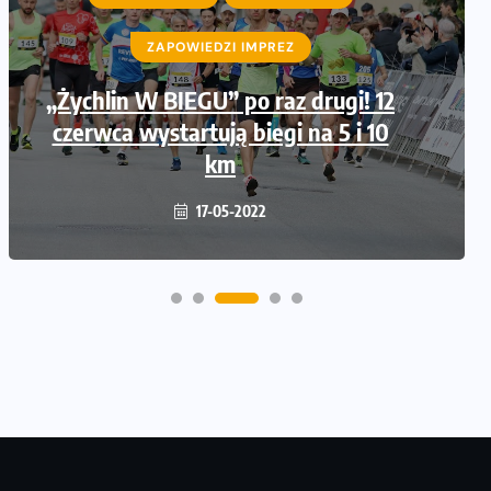
ZAPOWIEDZI IMPREZ
„Żychlin W BIEGU” po raz drugi! 12
czerwca wystartują biegi na 5 i 10
km
17-05-2022