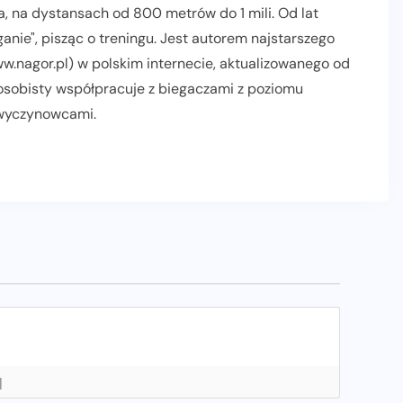
, na dystansach od 800 metrów do 1 mili. Od lat
nie", pisząc o treningu. Jest autorem najstarszego
.nagor.pl) w polskim internecie, aktualizowanego od
 osobisty współpracuje z biegaczami z poziomu
 wyczynowcami.
AKTUALNOŚCI
INFORMACJE PRASOWE
POLECANE
PROMOCJE
]
RELACJE Z BIEGÓW
SLIDER