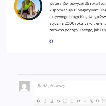
weteranów powyżej 35 roku życia
współpracuje z "Magazynem Biega
aktywnego bloga biegowego (www
stycznia 2006 roku. Jako trener
zarówno początkującego, jak i z
{}
[+