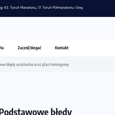
g 43. Toruń Maratonu, 17. Toruń Półmaratonu i biegu na 5 km
eta
Zacznij biegać
Kontakt
we błędy amatorów oraz plan treningowy
 Podstawowe błędy