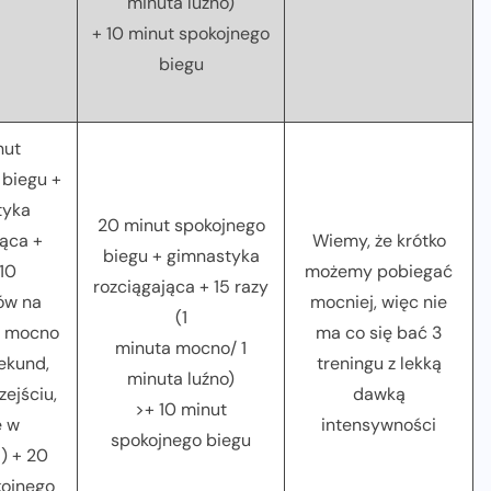
minuta luźno)
+ 10 minut spokojnego
biegu
nut
 biegu +
tyka
20 minut spokojnego
jąca +
Wiemy, że krótko
biegu + gimnastyka
10
możemy pobiegać
rozciągająca + 15 razy
ów na
mocniej, więc nie
(1
. mocno
ma co się bać 3
minuta mocno/ 1
sekund,
treningu z lekką
minuta luźno)
zejściu,
dawką
>+ 10 minut
e w
intensywności
spokojnego biegu
!) + 20
kojnego