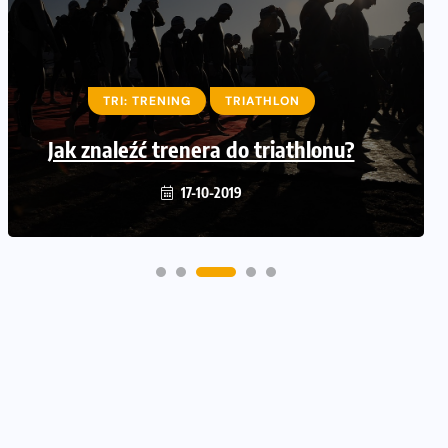
TRI: TRENING
TRIATHLON
Cztery grzechy główne kolarza
TRI: TRENING
TRIATHLON
amatora. Przestrzega lekarz CCC
Jak znaleźć trenera do triathlonu?
Team
25-09-2019
17-10-2019