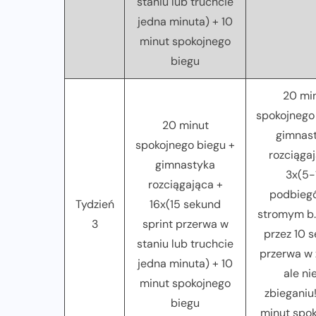
staniu lub truchcie
jedna minuta) + 10
minut spokojnego
biegu
20 mi
spokojnego
20 minut
gimnas
spokojnego biegu +
rozciąga
gimnastyka
3x(5-
rozciągająca +
podbieg
Tydzień
16x(15 sekund
stromym b
3
sprint przerwa w
przez 10 
staniu lub truchcie
przerwa w 
jedna minuta) + 10
ale ni
minut spokojnego
zbieganiu
biegu
minut spo