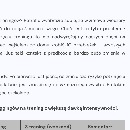
reningów? Potrafię wyobrazić sobie, że w zimowe wieczory
ć do czegoś mocniejszego. Choć jest to tylko problem z
częciu treningu, to nie nadwyrężajmy naszych chęci na
rzed wejściem do domu zrobić 10 przebieżek – szybszych
. Już taki kontakt z prędkością bardzo dużo zmienia w
ndy. Po pierwsze jest jasno, co zmniejsza ryzyko potknięcia
e łatwiej jest zmusić się do wzmożonego wysiłku. Po takim
ącą czekoladę.
ggingów na trening z większą dawką intensywności.
ing
3 trening (weekend)
Komentarz