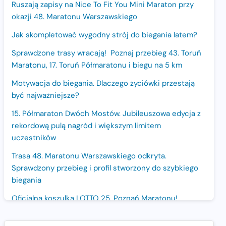
Ruszają zapisy na Nice To Fit You Mini Maraton przy
okazji 48. Maratonu Warszawskiego
Jak skompletować wygodny strój do biegania latem?
Sprawdzone trasy wracają! Poznaj przebieg 43. Toruń
Maratonu, 17. Toruń Półmaratonu i biegu na 5 km
Motywacja do biegania. Dlaczego życiówki przestają
być najważniejsze?
15. Półmaraton Dwóch Mostów. Jubileuszowa edycja z
rekordową pulą nagród i większym limitem
uczestników
Trasa 48. Maratonu Warszawskiego odkryta.
Sprawdzony przebieg i profil stworzony do szybkiego
biegania
Oficjalna koszulka LOTTO 25. Poznań Maratonu!
Amazfit Balance 3: Kompleksowe narzędzie dla