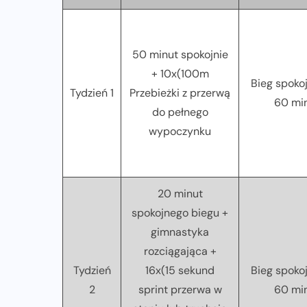
50 minut spokojnie
+ 10x(100m
Bieg spoko
Tydzień 1
Przebieżki z przerwą
60 mi
do pełnego
wypoczynku
20 minut
spokojnego biegu +
gimnastyka
rozciągająca +
Tydzień
16x(15 sekund
Bieg spoko
2
sprint przerwa w
60 mi