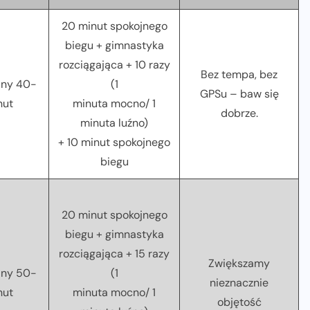
20 minut spokojnego
biegu + gimnastyka
rozciągająca + 10 razy
Bez tempa, bez
jny 40-
(1
GPSu – baw się
nut
minuta mocno/ 1
dobrze.
minuta luźno)
+ 10 minut spokojnego
biegu
20 minut spokojnego
biegu + gimnastyka
rozciągająca + 15 razy
Zwiększamy
jny 50-
(1
nieznacznie
nut
minuta mocno/ 1
objętość