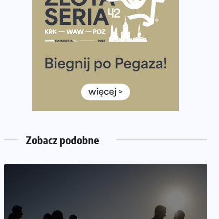
półmaratonem
Już w tę sobotę 35. Bieg Powstania Warszawskiego.
Wystartuje rekordowa liczba uczestników
35. Bieg Powstania Warszawskiego – praktyczny
poradnik przed startem
Ile razy w tygodniu biegać? 3 treningi wystarczą? Jak
często biegać, żeby robić postępy
Już w ten weekend! Przed nami Nocny Portowy
Maraton i Półmaraton Szczeciński. Wszystko, co warto
wiedzieć
Zobacz podobne
BEZ KATEGORII
TRENING