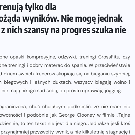
renują tylko dla
pożąda wyników. Nie mogę jednak
 z nich szansy na progres szuka nie
ne opaski kompresyjne, odżywki, treningi CrossFitu, czy
ne treningi i dobry materac do spania. W przeciwieństwie
d okiem swoich trenerów skupiają się na bieganiu szybciej,
h biegowych i leśnych duktach, wszyscy biegają wolno i
 nie mają nikogo nad sobą, po prostu uprawiają jogging.
ograniczona, choć chciałbym podkreślić, że nie mam nic
drowotności i podobnie jak George Clooney w filmie „Tajne
iennie, to ten tekst nie jest dla niego. Jednakże jeśli ktoś
rzynajmniej przyzwoity wynik, a nie kilkuletnią stagnację i