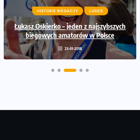
ARCHIWUM MAGAZYNU BIEGANIE
HISTORIE BIEGACZY
LUDZIE
CZYTELNIA
Łukasz Oskierko – jeden z najszybszych
Biegowy Nowy Rok? Rozpocznij
prenumeratę Miesięcznika BIEGANIE!
biegowych amatorów w Polsce
05-01-2018
23-01-2018