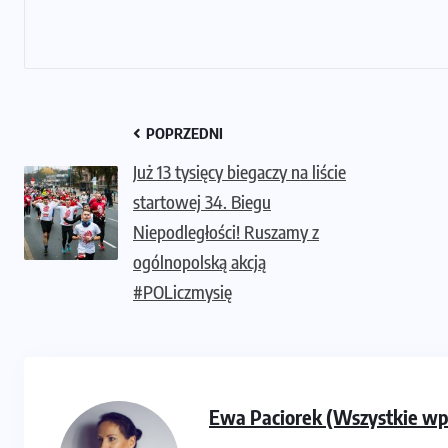
POPRZEDNI
Już 13 tysięcy biegaczy na liście
startowej 34. Biegu
Niepodległości! Ruszamy z
ogólnopolską akcją
#POLiczmysię
Ewa Paciorek (Wszystkie wp