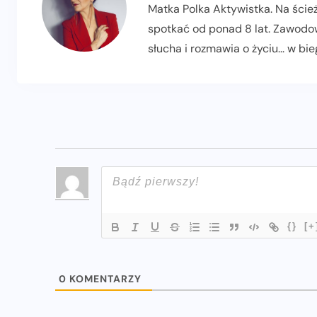
Matka Polka Aktywistka. Na ścież
spotkać od ponad 8 lat. Zawodow
słucha i rozmawia o życiu... w 
{}
[+
0
KOMENTARZY