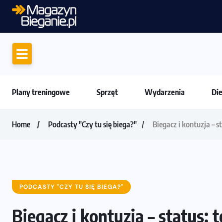
Jak skompletować wygodny strój do biega
Plany treningowe
Sprzęt
Wydarzenia
Di
Home
Podcasty "Czy tu się biega?"
Biegacz i kontuzja – 
PODCASTY "CZY TU SIĘ BIEGA?"
Biegacz i kontuzja – status: