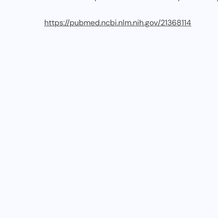
https://pubmed.ncbi.nlm.nih.gov/21368114
PODCASTY "CZY TU SIĘ BIEGA?"
4
Miśka Witowska w Czy tu się
biega?
13-12-2024