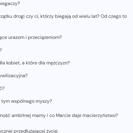
biegaczy?
zątku drogi czy ci, którzy biegają od wielu lat? Od czego to
jące urazom i przeciążeniom?
?
dla kobiet, a które dla mężczyzn?
ywilizacyjna?
ć?
 z tym wspólnego myszy?
enność ambitnej mamy i co Marcie daje macierzyństwo?
cznej przedłużającej życie: