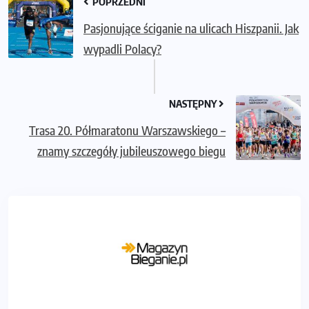
POPRZEDNI
Pasjonujące ściganie na ulicach Hiszpanii. Jak
wypadli Polacy?
NASTĘPNY
Trasa 20. Półmaratonu Warszawskiego –
znamy szczegóły jubileuszowego biegu