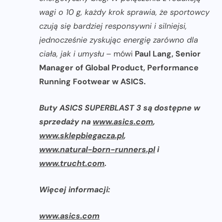
wagi o 10 g, każdy krok sprawia, że sportowcy
czują się bardziej responsywni i silniejsi,
jednocześnie zyskując energię zarówno dla
ciała, jak i umysłu
– mówi
Paul Lang, Senior
Manager of Global Product, Performance
Running Footwear w ASICS.
Buty ASICS SUPERBLAST 3 są dostępne w
sprzedaży na
www.asics.com
,
www.sklepbiegacza.pl
,
www.natural-born-runners.pl
i
www.trucht.com
.
Więcej informacji:
www.asics.com