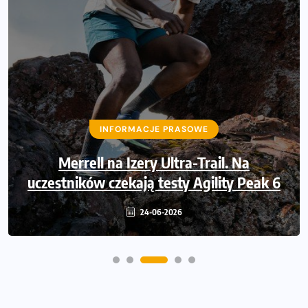
INFORMACJE PRASOWE
43 000 powodów, by powiedzieć
INFORMACJE PRASOWE
dziękuję. Dołącz Poland Business Run i
pobiegnij po wsparcie dla osób z
Merrell na Izery Ultra-Trail. Na
uczestników czekają testy Agility Peak 6
niepełnosprawnością ruchową
24-06-2026
14-06-2026