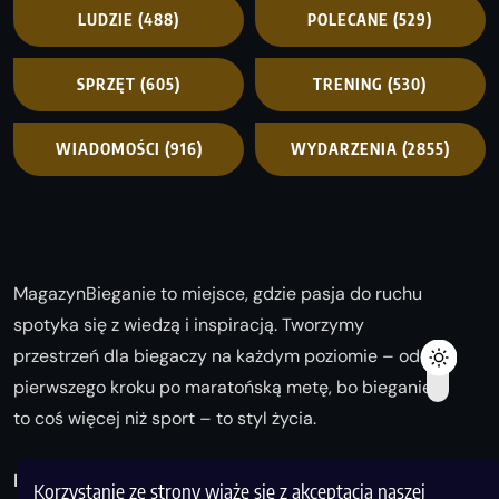
LUDZIE
(488)
POLECANE
(529)
SPRZĘT
(605)
TRENING
(530)
WIADOMOŚCI
(916)
WYDARZENIA
(2855)
MagazynBieganie to miejsce, gdzie pasja do ruchu
spotyka się z wiedzą i inspiracją. Tworzymy
przestrzeń dla biegaczy na każdym poziomie – od
pierwszego kroku po maratońską metę, bo bieganie
to coś więcej niż sport – to styl życia.
Biegaj z nami i odkrywaj swoją najlepszą wersję!
Korzystanie ze strony wiąże się z akceptacją naszej