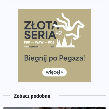
dniu.
Złota Seria 42 rośnie. Coraz więcej maratończyków
wybiera wyzwanie trzech największych maratonów w
Polsce
Praska 5k Run gospodarzem Mistrzostw Polski
Największy Bieg Powstania Warszawskiego w historii.
Ponad 12 tysięcy uczestników pobiegło dla Bohaterów!
Tętno vs tempo – czym kierować się w bieganiu?
Co ma dużo białka? Produkty, które warto włączyć do
diety
Rozbiegany Olsztyn szykuje się na weekend z
półmaratonem
Zobacz podobne