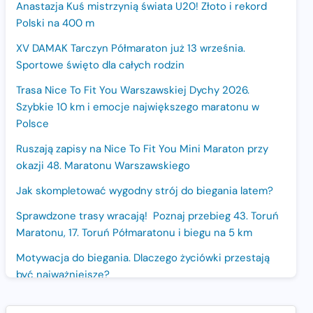
Anastazja Kuś mistrzynią świata U20! Złoto i rekord
Polski na 400 m
XV DAMAK Tarczyn Półmaraton już 13 września.
Sportowe święto dla całych rodzin
Trasa Nice To Fit You Warszawskiej Dychy 2026.
Szybkie 10 km i emocje największego maratonu w
Polsce
Ruszają zapisy na Nice To Fit You Mini Maraton przy
okazji 48. Maratonu Warszawskiego
Jak skompletować wygodny strój do biegania latem?
Sprawdzone trasy wracają! Poznaj przebieg 43. Toruń
Maratonu, 17. Toruń Półmaratonu i biegu na 5 km
Motywacja do biegania. Dlaczego życiówki przestają
być najważniejsze?
15. Półmaraton Dwóch Mostów. Jubileuszowa edycja z