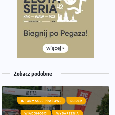
Praska 5k Run gospodarzem Mistrzostw Polski
Największy Bieg Powstania Warszawskiego w historii.
Ponad 12 tysięcy uczestników pobiegło dla Bohaterów!
Tętno vs tempo – czym kierować się w bieganiu?
Co ma dużo białka? Produkty, które warto włączyć do
diety
Rozbiegany Olsztyn szykuje się na weekend z
półmaratonem
Już w tę sobotę 35. Bieg Powstania Warszawskiego.
Wystartuje rekordowa liczba uczestników
Zobacz podobne
INFORMACJE PRASOWE
SLIDER
WIADOMOŚCI
WYDARZENIA