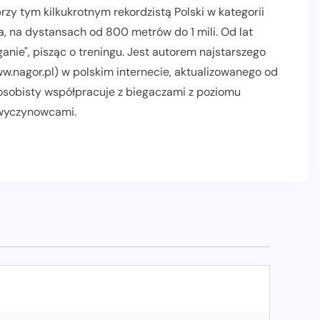
zy tym kilkukrotnym rekordzistą Polski w kategorii
, na dystansach od 800 metrów do 1 mili. Od lat
nie", pisząc o treningu. Jest autorem najstarszego
.nagor.pl) w polskim internecie, aktualizowanego od
 osobisty współpracuje z biegaczami z poziomu
 wyczynowcami.
AKTUALNOŚCI
INFORMACJE PRASOWE
POLECANE
PROMOCJE
RELACJE Z BIEGÓW
SLIDER