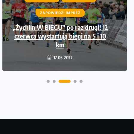
ZAPOWIEDZI IMPREZ
„Żychlin W BIEGU” po raz drugi! 12
czerwca wystartują biegi na 5 i 10
km
17-05-2022