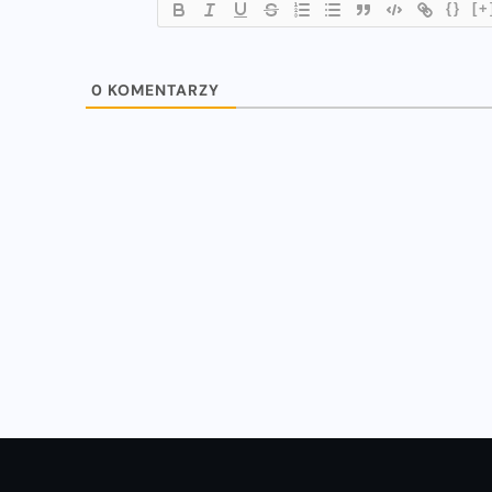
{}
[+
WIADOMOŚCI
0
KOMENTARZY
u
Natalia Kaczmarek i Ewa Swoboda
z nowymi rekordami!
16-07-2023