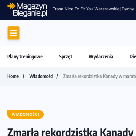
Trasa Nice To Fit You Warszawskiej Dychy 
Plany treningowe
Sprzęt
Wydarzenia
Di
Home
Wiadomości
Zmarła rekordzistka Kanady w marat
WIADOMOŚCI
Zmarła rekordzistka Kanady