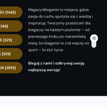
MagazynBieganie to miejsce, gdzie
ŚCI
(1465)
pasja do ruchu spotyka się z wiedzą i
inspiracją. Tworzymy przestrzeń dla
(366)
biegaczy na każdym poziomie – od
pierwszego kroku po maratońską
NE
(529)
metę, bo bieganie to coś więcej niż
sport – to styl życia.
G
(529)
Biegaj z nami i odkrywaj swoją
IA
(2855)
najlepszą wersję!
opyright 2025
magazynbieganie.pl
powered by
FoolProofSoft