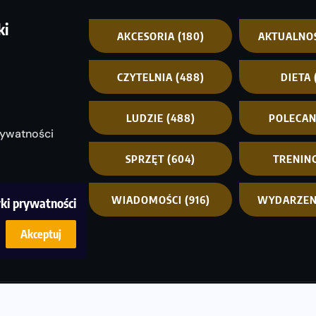
ki
AKCESORIA
(180)
AKTUALNO
CZYTELNIA
(488)
DIETA
LUDZIE
(488)
POLECA
rywatności
SPRZĘT
(604)
TRENIN
WIADOMOŚCI
(916)
WYDARZEN
yki prywatności
Akceptuj
© C