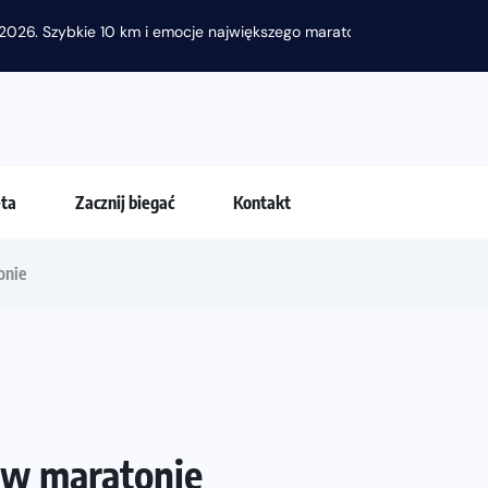
2026. Szybkie 10 km i emocje największego maratonu w...
eta
Zacznij biegać
Kontakt
onie
 w maratonie