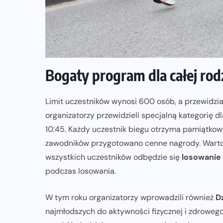
ZAPOWIEDZI IMPREZ
Sprawdzone trasy wracają! Poznaj
przebieg 43. Toruń Maratonu, 17.
Bogaty program dla całej rod
Toruń Półmaratonu i biegu na 5 km
06-08-2026
Limit uczestników wynosi 600 osób, a przewidzia
organizatorzy przewidzieli specjalną kategorię d
10:45. Każdy uczestnik biegu otrzyma pamiątkowy
zawodników przygotowano cenne nagrody. Warto
wszystkich uczestników odbędzie się
losowanie
podczas losowania.
W tym roku organizatorzy wprowadzili również
D
najmłodszych do aktywności fizycznej i zdrowego 