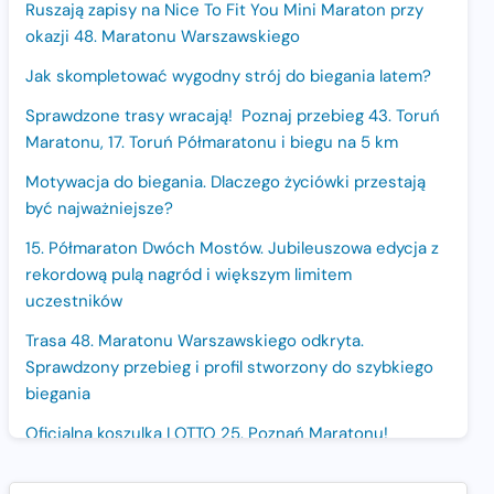
Ruszają zapisy na Nice To Fit You Mini Maraton przy
okazji 48. Maratonu Warszawskiego
Jak skompletować wygodny strój do biegania latem?
Sprawdzone trasy wracają! Poznaj przebieg 43. Toruń
Maratonu, 17. Toruń Półmaratonu i biegu na 5 km
Motywacja do biegania. Dlaczego życiówki przestają
być najważniejsze?
15. Półmaraton Dwóch Mostów. Jubileuszowa edycja z
rekordową pulą nagród i większym limitem
uczestników
Trasa 48. Maratonu Warszawskiego odkryta.
Sprawdzony przebieg i profil stworzony do szybkiego
biegania
Oficjalna koszulka LOTTO 25. Poznań Maratonu!
Amazfit Balance 3: Kompleksowe narzędzie dla