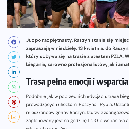
Już po raz piętnasty, Raszyn stanie się miej
zapraszają w niedzielę, 13 kwietnia, do Raszy
który odbywa się na trasie z atestem PZLA. W
biegania, zarówno profesjonalistów, jak i ama
Trasa pełna emocji i wsparci
Podobnie jak w poprzednich edycjach, trasa biegu
prowadzących uliczkami Raszyna i Rybia. Uczest
mieszkańców gminy Raszyn, którzy z zaangażowan
zaplanowany jest na godzinę 11:00, a wspaniała 
własnych rekordów.