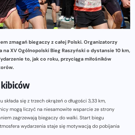
scem zmagań biegaczy z całej Polski. Organizatorzy
na na XV Ogólnopolski Bieg Raszyński o dystansie 10 km,
ydarzenie to, jak co roku, przyciąga miłośników
torów.
a kibiców
 składa się z trzech okrążeń o długości 3,33 km,
nicy mogą liczyć na niesamowite wsparcie ze strony
iem zagrzewają biegaczy do walki. Start biegu
atmosfera wydarzenia staje się motywacją do pobijania