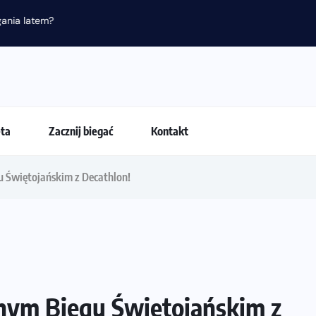
nia latem?
eta
Zacznij biegać
Kontakt
 Świętojańskim z Decathlon!
nym Biegu Świętojańskim z