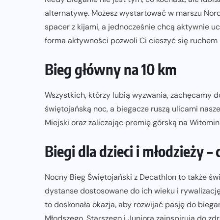
alternatywę. Możesz wystartować w marszu Nordic
spacer z kijami, a jednocześnie chcą aktywnie 
forma aktywności pozwoli Ci cieszyć się ruchem
Bieg główny na 10 km
Wszystkich, którzy lubią wyzwania, zachęcamy d
świętojańską noc, a biegacze ruszą ulicami nas
Miejski oraz zaliczając premię górską na Witomin
Biegi dla dzieci i młodzieży 
Nocny Bieg Świętojański z Decathlon to także św
dystanse dostosowane do ich wieku i rywalizacj
to doskonała okazja, aby rozwijać pasję do biega
Młodszego, Starszego i Juniora zainspirują do zd