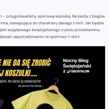
n – przygotowaliśmy sportową koszulkę. Na każdy z biegów
inna, nawiązująca do charakteru danego z nich. Jak będzie
ojekt wyjątkowego świętojańskiego trykotu przedstawimy
głaszać zapotrzebowanie na sportowy t-shirt.