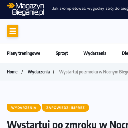
Jak skompletować wygodny strój do biega
Plany treningowe
Sprzęt
Wydarzenia
Di
Home
Wydarzenia
Wystartuj po zmroku w Nocnym Biegu
WYDARZENIA
ZAPOWIEDZI IMPREZ
Wystartuj po zmroku w Noc