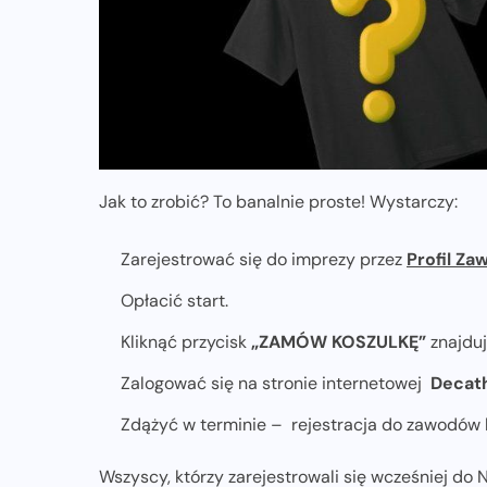
ZAPOWIEDZI IMPREZ
uż
Trasa Nice To Fit You Warszawskiej
Dychy 2026. Szybkie 10 km i emocje
największego maratonu w Polsce
Jak to zrobić? To banalnie proste! Wystarczy:
07-08-2026
Zarejestrować się do imprezy przez
Profil Za
​Opłacić start.
Kliknąć przycisk
„ZAMÓW KOSZULKĘ”
znajduj
Zalogować się na stronie internetowej
Decat
Zdążyć w terminie – rejestracja do zawodów 
Wszyscy, którzy zarejestrowali się wcześniej do