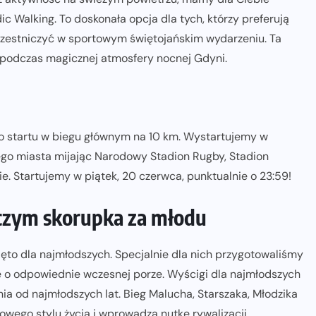
 Walking. To doskonała opcja dla tych, którzy preferują
uczestniczyć w sportowym świętojańskim wydarzeniu. Ta
 podczas magicznej atmosfery nocnej Gdyni.
o startu w biegu głównym na 10 km. Wystartujemy w
zego miasta mijając Narodowy Stadion Rugby, Stadion
ie. Startujemy w piątek, 20 czerwca, punktualnie o 23:59!
– czym skorupka za młodu
ięto dla najmłodszych. Specjalnie dla nich przygotowaliśmy
ę o odpowiednie wczesnej porze. Wyścigi dla najmłodszych
nia od najmłodszych lat. Bieg Malucha, Starszaka, Młodzika
rowego stylu życia i wprowadzą nutkę rywalizacji.