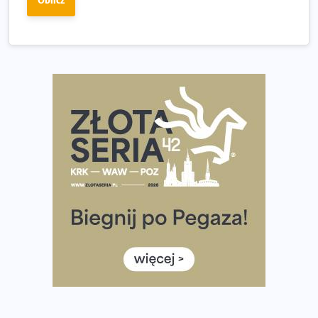
Ponad 12 tysięcy uczestników pobiegło dla Bohaterów!
Tętno vs tempo – czym kierować się w bieganiu?
Co ma dużo białka? Produkty, które warto włączyć do
diety
Rozbiegany Olsztyn szykuje się na weekend z
półmaratonem
Już w tę sobotę 35. Bieg Powstania Warszawskiego.
Wystartuje rekordowa liczba uczestników
35. Bieg Powstania Warszawskiego – praktyczny
poradnik przed startem
Ile razy w tygodniu biegać? 3 treningi wystarczą? Jak
często biegać, żeby robić postępy
Już w ten weekend! Przed nami Nocny Portowy Maraton
i Półmaraton Szczeciński. Wszystko, co warto wiedzieć