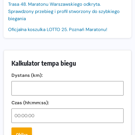
Trasa 48. Maratonu Warszawskiego odkryta.
Sprawdzony przebieg i profil stworzony do szybkiego
biegania
Oficjalna koszulka LOTTO 25. Poznań Maratonu!
Amazfit Balance 3: Kompleksowe narzędzie dla biegacza
i zawodnika Hyrox?
Regeneracja w bieganiu. Co warto o niej wiedzieć?
Kalkulator tempa biegu
Ostatnie wolne miejsca na jubileuszowy Bieg
Dystans (km):
Fabrykanta. Organizatorzy odkrywają trasę dzień po
dniu.
Złota Seria 42 rośnie. Coraz więcej maratończyków
wybiera wyzwanie trzech największych maratonów w
Czas (hh:mm:ss):
Polsce
Praska 5k Run gospodarzem Mistrzostw Polski
Największy Bieg Powstania Warszawskiego w historii.
Oblicz