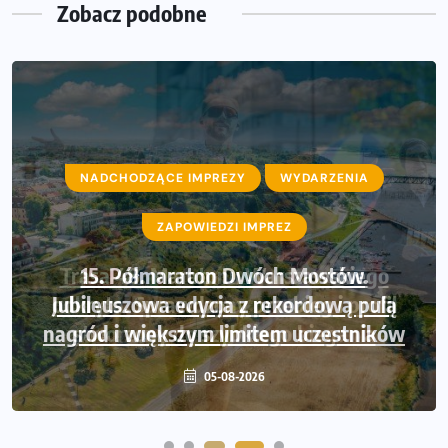
Zobacz podobne
NADCHODZĄCE IMPREZY
NADCHODZĄCE IMPREZY
WYDARZENIA
WYDARZENIA
ZAPOWIEDZI IMPREZ
ZAPOWIEDZI IMPREZ
Trasa 48. Maratonu Warszawskiego
15. Półmaraton Dwóch Mostów.
Jubileuszowa edycja z rekordową pulą
odkryta. Sprawdzony przebieg i profil
nagród i większym limitem uczestników
stworzony do szybkiego biegania
05-08-2026
05-08-2026