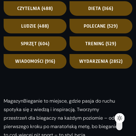
CZYTELNIA
(488)
DIETA
(366)
LUDZIE
(488)
POLECANE
(529)
SPRZĘT
(604)
TRENING
(529)
WIADOMOŚCI
(916)
WYDARZENIA
(2852)
MagazynBieganie to miejsce, gdzie pasja do ruchu
spotyka się z wiedzą i inspiracją. Tworzymy
przestrzeń dla biegaczy na każdym poziomie – od
pierwszego kroku po maratońską metę, bo bieganie
to coś więcej niż sport – to styl życia.