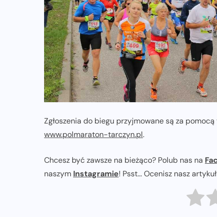
ZAPOWIEDZI IMPREZ
Sprawdzone trasy wracają! Poznaj
przebieg 43. Toruń Maratonu, 17.
Toruń Półmaratonu i biegu na 5 km
06-08-2026
Zgłoszenia do biegu przyjmowane są za pomocą f
www.polmaraton-tarczyn.pl
.
Chcesz być zawsze na bieżąco? Polub nas na
Fa
naszym
Instagramie
! Psst... Ocenisz nasz artyku