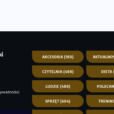
ki
AKCESORIA
(180)
AKTUALNO
CZYTELNIA
(488)
DIETA
LUDZIE
(488)
POLECA
rywatności
SPRZĘT
(604)
TRENIN