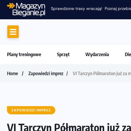
Sprawdzone trasy wracają! Poznaj przebie
Plany treningowe
Sprzęt
Wydarzenia
Di
Home
Zapowiedzi imprez
VI Tarczyn Półmaraton już za m
ZAPOWIEDZI IMPREZ
VI Tarczyn Półmaraton już za