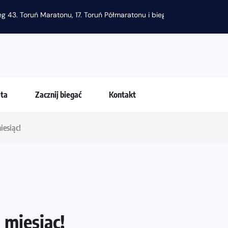
g 43. Toruń Maratonu, 17. Toruń Półmaratonu i biegu na 5 km
eta
Zacznij biegać
Kontakt
iesiąc!
 miesiąc!