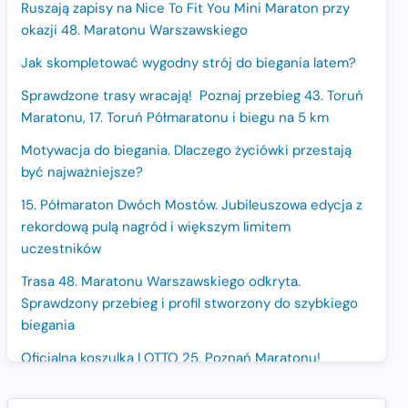
Ruszają zapisy na Nice To Fit You Mini Maraton przy
okazji 48. Maratonu Warszawskiego
Jak skompletować wygodny strój do biegania latem?
Sprawdzone trasy wracają! Poznaj przebieg 43. Toruń
Maratonu, 17. Toruń Półmaratonu i biegu na 5 km
Motywacja do biegania. Dlaczego życiówki przestają
być najważniejsze?
15. Półmaraton Dwóch Mostów. Jubileuszowa edycja z
rekordową pulą nagród i większym limitem
uczestników
Trasa 48. Maratonu Warszawskiego odkryta.
Sprawdzony przebieg i profil stworzony do szybkiego
biegania
Oficjalna koszulka LOTTO 25. Poznań Maratonu!
Amazfit Balance 3: Kompleksowe narzędzie dla