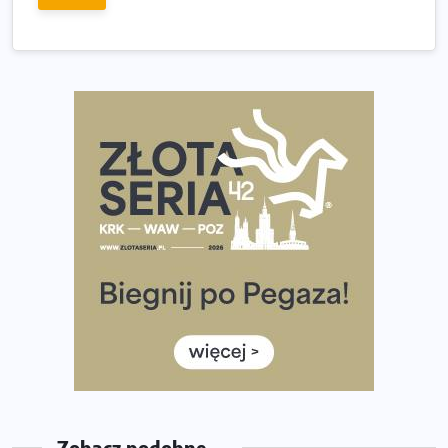
Tętno vs tempo – czym kierować się w bieganiu?
Co ma dużo białka? Produkty, które warto włączyć do
diety
Rozbiegany Olsztyn szykuje się na weekend z
półmaratonem
Już w tę sobotę 35. Bieg Powstania Warszawskiego.
Wystartuje rekordowa liczba uczestników
35. Bieg Powstania Warszawskiego – praktyczny
poradnik przed startem
Ile razy w tygodniu biegać? 3 treningi wystarczą? Jak
często biegać, żeby robić postępy
Już w ten weekend! Przed nami Nocny Portowy Maraton
i Półmaraton Szczeciński. Wszystko, co warto wiedzieć
Zobacz podobne