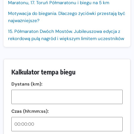
Maratonu, 17. Toruń Półmaratonu i biegu na 5 km
Motywacja do biegania. Dlaczego życiówki przestają być
najważniejsze?
15. Półmaraton Dwóch Mostów. Jubileuszowa edycja z
rekordową pulą nagród i większym limitem uczestników
Trasa 48. Maratonu Warszawskiego odkryta.
Sprawdzony przebieg i profil stworzony do szybkiego
biegania
Kalkulator tempa biegu
Oficjalna koszulka LOTTO 25. Poznań Maratonu!
Dystans (km):
Amazfit Balance 3: Kompleksowe narzędzie dla biegacza
i zawodnika Hyrox?
Regeneracja w bieganiu. Co warto o niej wiedzieć?
Czas (hh:mm:ss):
Ostatnie wolne miejsca na jubileuszowy Bieg
Fabrykanta. Organizatorzy odkrywają trasę dzień po
dniu.