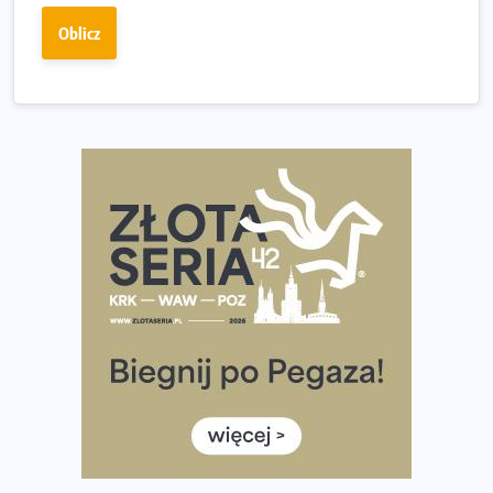
Złota Seria 42 rośnie. Coraz więcej maratończyków
Oblicz
wybiera wyzwanie trzech największych maratonów w
Polsce
Praska 5k Run gospodarzem Mistrzostw Polski
Największy Bieg Powstania Warszawskiego w historii.
Ponad 12 tysięcy uczestników pobiegło dla Bohaterów!
Tętno vs tempo – czym kierować się w bieganiu?
Co ma dużo białka? Produkty, które warto włączyć do
diety
Rozbiegany Olsztyn szykuje się na weekend z
półmaratonem
Już w tę sobotę 35. Bieg Powstania Warszawskiego.
Wystartuje rekordowa liczba uczestników
35. Bieg Powstania Warszawskiego – praktyczny
poradnik przed startem