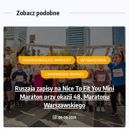
Zobacz podobne
NADCHODZĄCE IMPREZY
NADCHODZĄCE IMPREZY
WYDARZENIA
WYDARZENIA
ZAPOWIEDZI IMPREZ
ZAPOWIEDZI IMPREZ
Ruszają zapisy na Nice To Fit You Mini
Sprawdzone trasy wracają! Poznaj
przebieg 43. Toruń Maratonu, 17. Toruń
Maraton przy okazji 48. Maratonu
Półmaratonu i biegu na 5 km
Warszawskiego
06-08-2026
06-08-2026