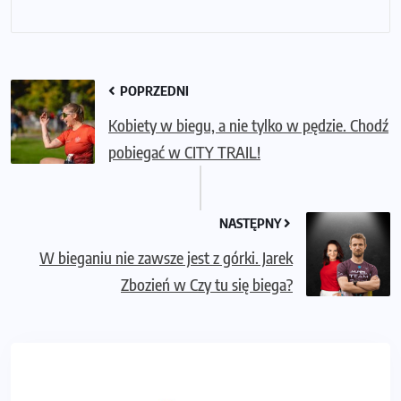
POPRZEDNI
Kobiety w biegu, a nie tylko w pędzie. Chodź
pobiegać w CITY TRAIL!
NASTĘPNY
W bieganiu nie zawsze jest z górki. Jarek
Zbozień w Czy tu się biega?