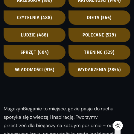
AKCESORIA
(180)
AKTUALNOŚCI
(1464)
CZYTELNIA
(488)
DIETA
(366)
LUDZIE
(488)
POLECANE
(529)
SPRZĘT
(604)
TRENING
(529)
WIADOMOŚCI
(916)
WYDARZENIA
(2854)
MagazynBieganie to miejsce, gdzie pasja do ruchu
spotyka się z wiedzą i inspiracją. Tworzymy
przestrzeń dla biegaczy na każdym poziomie – od
pierwszego kroku po maratońską metę, bo bieganie