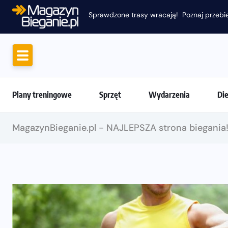
Sprawdzone trasy wracają! Poznaj przebie
Plany treningowe
Sprzęt
Wydarzenia
Di
MagazynBieganie.pl - NAJLEPSZA strona biegania