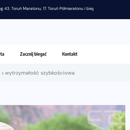
g 43. Toruń Maratonu, 17. Toruń Półmaratonu i biegu na 5 km
eta
Zacznij biegać
Kontakt
!
wytrzymałość szybkościowa
>