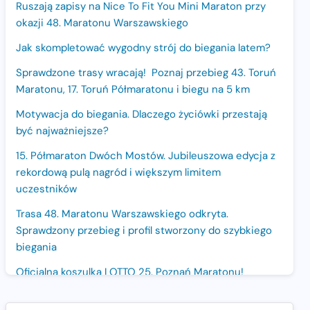
Ruszają zapisy na Nice To Fit You Mini Maraton przy
okazji 48. Maratonu Warszawskiego
Jak skompletować wygodny strój do biegania latem?
Sprawdzone trasy wracają! Poznaj przebieg 43. Toruń
Maratonu, 17. Toruń Półmaratonu i biegu na 5 km
Motywacja do biegania. Dlaczego życiówki przestają
być najważniejsze?
15. Półmaraton Dwóch Mostów. Jubileuszowa edycja z
rekordową pulą nagród i większym limitem
uczestników
Trasa 48. Maratonu Warszawskiego odkryta.
Sprawdzony przebieg i profil stworzony do szybkiego
biegania
Oficjalna koszulka LOTTO 25. Poznań Maratonu!
Amazfit Balance 3: Kompleksowe narzędzie dla