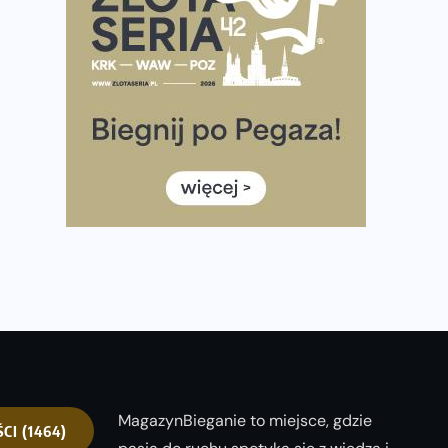
półmaratonem
Już w tę sobotę 35. Bieg Powstania Warszawskiego.
Wystartuje rekordowa liczba uczestników
35. Bieg Powstania Warszawskiego – praktyczny
poradnik przed startem
Ile razy w tygodniu biegać? 3 treningi wystarczą? Jak
często biegać, żeby robić postępy
Już w ten weekend! Przed nami Nocny Portowy
Maraton i Półmaraton Szczeciński. Wszystko, co warto
wiedzieć
MagazynBieganie to miejsce, gdzie
ŚCI
(1464)