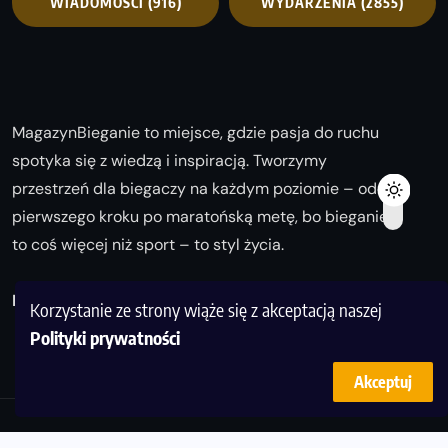
WIADOMOŚCI
(916)
WYDARZENIA
(2855)
MagazynBieganie to miejsce, gdzie pasja do ruchu
spotyka się z wiedzą i inspiracją. Tworzymy
przestrzeń dla biegaczy na każdym poziomie – od
pierwszego kroku po maratońską metę, bo bieganie
to coś więcej niż sport – to styl życia.
Biegaj z nami i odkrywaj swoją najlepszą wersję!
Korzystanie ze strony wiąże się z akceptacją naszej
Polityki prywatności
Akceptuj