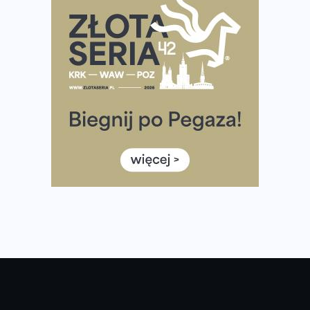
Największy Bieg Powstania Warszawskiego w historii.
Ponad 12 tysięcy uczestników pobiegło dla Bohaterów!
Tętno vs tempo – czym kierować się w bieganiu?
Co ma dużo białka? Produkty, które warto włączyć do
diety
Rozbiegany Olsztyn szykuje się na weekend z
półmaratonem
Już w tę sobotę 35. Bieg Powstania Warszawskiego.
Wystartuje rekordowa liczba uczestników