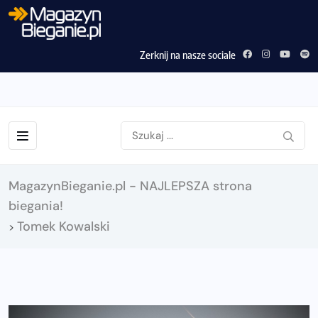
Zerknij na nasze sociale
MagazynBieganie.pl - NAJLEPSZA strona
biegania!
Tomek Kowalski
>