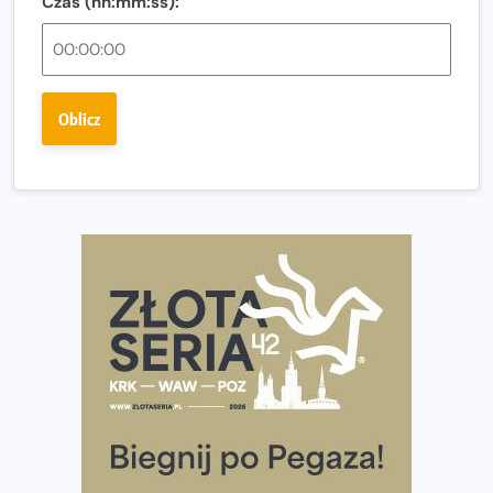
Czas (hh:mm:ss):
Polsce
Praska 5k Run gospodarzem Mistrzostw Polski
Największy Bieg Powstania Warszawskiego w historii.
Oblicz
Ponad 12 tysięcy uczestników pobiegło dla Bohaterów!
Tętno vs tempo – czym kierować się w bieganiu?
Co ma dużo białka? Produkty, które warto włączyć do
diety
Rozbiegany Olsztyn szykuje się na weekend z
półmaratonem
Już w tę sobotę 35. Bieg Powstania Warszawskiego.
Wystartuje rekordowa liczba uczestników
35. Bieg Powstania Warszawskiego – praktyczny
poradnik przed startem
Ile razy w tygodniu biegać? 3 treningi wystarczą? Jak