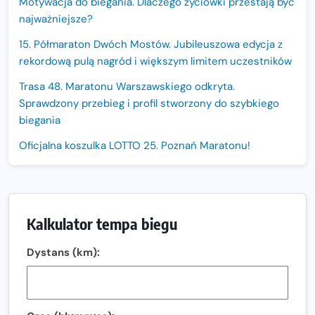
Motywacja do biegania. Dlaczego życiówki przestają być
najważniejsze?
15. Półmaraton Dwóch Mostów. Jubileuszowa edycja z
rekordową pulą nagród i większym limitem uczestników
Trasa 48. Maratonu Warszawskiego odkryta.
Sprawdzony przebieg i profil stworzony do szybkiego
biegania
Oficjalna koszulka LOTTO 25. Poznań Maratonu!
Amazfit Balance 3: Kompleksowe narzędzie dla biegacza
i zawodnika Hyrox?
Regeneracja w bieganiu. Co warto o niej wiedzieć?
Kalkulator tempa biegu
Ostatnie wolne miejsca na jubileuszowy Bieg
Dystans (km):
Fabrykanta. Organizatorzy odkrywają trasę dzień po
dniu.
Złota Seria 42 rośnie. Coraz więcej maratończyków
wybiera wyzwanie trzech największych maratonów w