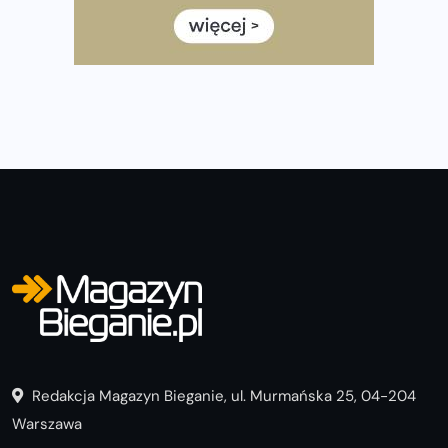
często biegać, żeby robić postępy
Już w ten weekend! Przed nami Nocny Portowy Maraton
i Półmaraton Szczeciński. Wszystko, co warto wiedzieć
Redakcja Magazyn Bieganie, ul. Murmańska 25, 04-204
Warszawa