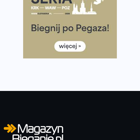
Tętno vs tempo – czym kierować się w bieganiu?
Co ma dużo białka? Produkty, które warto włączyć do
diety
Rozbiegany Olsztyn szykuje się na weekend z
półmaratonem
Już w tę sobotę 35. Bieg Powstania Warszawskiego.
Wystartuje rekordowa liczba uczestników