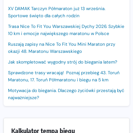
XV DAMAK Tarczyn Półmaraton już 13 września.
Sportowe święto dla całych rodzin
Trasa Nice To Fit You Warszawskiej Dychy 2026. Szybkie
10 km i emocje największego maratonu w Polsce
Ruszają zapisy na Nice To Fit You Mini Maraton przy
okazji 48. Maratonu Warszawskiego
Jak skompletować wygodny strój do biegania latem?
Sprawdzone trasy wracają! Poznaj przebieg 43. Toruń
Maratonu, 17. Toruń Półmaratonu i biegu na 5 km
Motywacja do biegania. Dlaczego życiówki przestają być
najważniejsze?
15. Półmaraton Dwóch Mostów. Jubileuszowa edycja z
rekordową pulą nagród i większym limitem uczestników
Trasa 48. Maratonu Warszawskiego odkryta.
Kalkulator tempa biegu