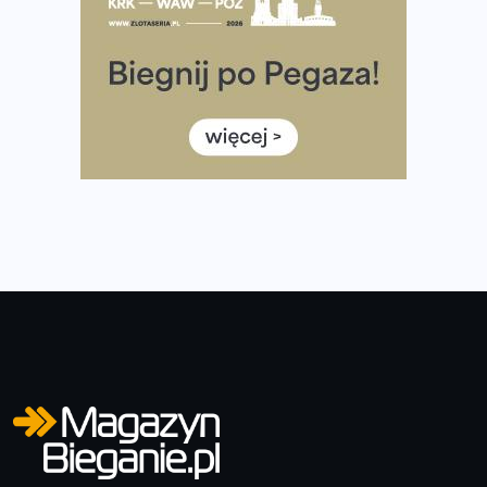
Rozbiegany Olsztyn szykuje się na weekend z
półmaratonem
Już w tę sobotę 35. Bieg Powstania Warszawskiego.
Wystartuje rekordowa liczba uczestników
35. Bieg Powstania Warszawskiego – praktyczny
poradnik przed startem