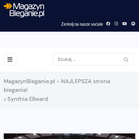
Zerknij na nasze sociale
MagazynBieganie.pl - NAJLEPSZA strona
biegania!
Synthia Ellward
>