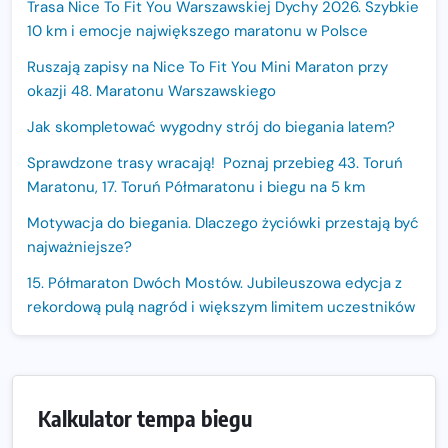
Trasa Nice To Fit You Warszawskiej Dychy 2026. Szybkie
10 km i emocje największego maratonu w Polsce
Ruszają zapisy na Nice To Fit You Mini Maraton przy
okazji 48. Maratonu Warszawskiego
Jak skompletować wygodny strój do biegania latem?
Sprawdzone trasy wracają! Poznaj przebieg 43. Toruń
Maratonu, 17. Toruń Półmaratonu i biegu na 5 km
Motywacja do biegania. Dlaczego życiówki przestają być
najważniejsze?
15. Półmaraton Dwóch Mostów. Jubileuszowa edycja z
rekordową pulą nagród i większym limitem uczestników
Trasa 48. Maratonu Warszawskiego odkryta.
Sprawdzony przebieg i profil stworzony do szybkiego
biegania
Kalkulator tempa biegu
Oficjalna koszulka LOTTO 25. Poznań Maratonu!