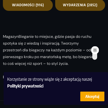
WIADOMOŚCI
(916)
WYDARZENIA
(2852)
MagazynBieganie to miejsce, gdzie pasja do ruchu
spotyka się z wiedzą i inspiracją. Tworzymy
przestrzeń dla biegaczy na każdym poziomie – od
pierwszego kroku po maratońską metę, bo bieganie
to coś więcej niż sport – to styl życia.
Biegaj z nami i odkrywaj swoją najlepszą wersję!
Korzystanie ze strony wiąże się z akceptacją naszej
Polityki prywatności
Akceptuj