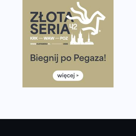
Rozbiegany Olsztyn szykuje się na weekend z
półmaratonem
Już w tę sobotę 35. Bieg Powstania Warszawskiego.
Wystartuje rekordowa liczba uczestników
35. Bieg Powstania Warszawskiego – praktyczny
poradnik przed startem
Ile razy w tygodniu biegać? 3 treningi wystarczą? Jak
często biegać, żeby robić postępy
Już w ten weekend! Przed nami Nocny Portowy Maraton
i Półmaraton Szczeciński. Wszystko, co warto wiedzieć