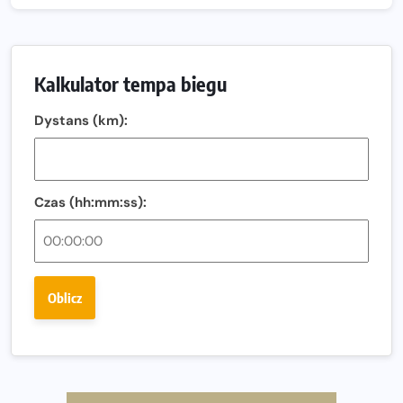
Amazfit Balance 3: Kompleksowe narzędzie dla biegacza
i zawodnika Hyrox?
Regeneracja w bieganiu. Co warto o niej wiedzieć?
Kalkulator tempa biegu
Ostatnie wolne miejsca na jubileuszowy Bieg
Dystans (km):
Fabrykanta. Organizatorzy odkrywają trasę dzień po
dniu.
Złota Seria 42 rośnie. Coraz więcej maratończyków
wybiera wyzwanie trzech największych maratonów w
Czas (hh:mm:ss):
Polsce
Praska 5k Run gospodarzem Mistrzostw Polski
Największy Bieg Powstania Warszawskiego w historii.
Oblicz
Ponad 12 tysięcy uczestników pobiegło dla Bohaterów!
Tętno vs tempo – czym kierować się w bieganiu?
Co ma dużo białka? Produkty, które warto włączyć do
diety