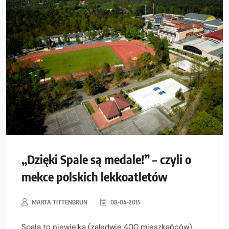
„Dzięki Spale są medale!” – czyli o
mekce polskich lekkoatletów
MARTA TITTENBRUN
08-04-2015
Spała to niewielka (zaledwie 400 mieszkańców)