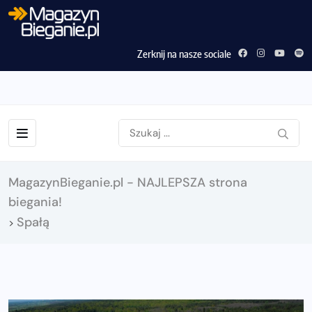
Zerknij na nasze sociale
MagazynBieganie.pl - NAJLEPSZA strona
biegania!
Spałą
>