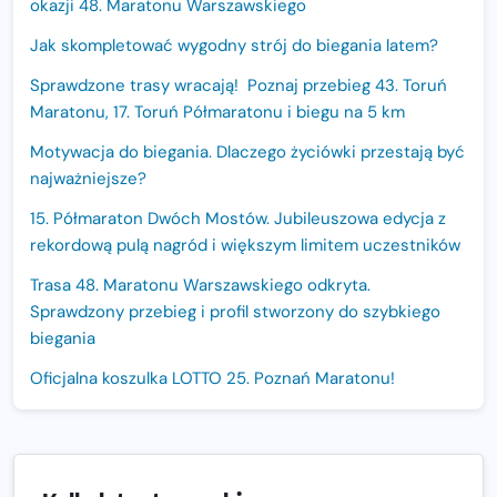
okazji 48. Maratonu Warszawskiego
Jak skompletować wygodny strój do biegania latem?
Sprawdzone trasy wracają! Poznaj przebieg 43. Toruń
Maratonu, 17. Toruń Półmaratonu i biegu na 5 km
Motywacja do biegania. Dlaczego życiówki przestają być
najważniejsze?
15. Półmaraton Dwóch Mostów. Jubileuszowa edycja z
rekordową pulą nagród i większym limitem uczestników
Trasa 48. Maratonu Warszawskiego odkryta.
Sprawdzony przebieg i profil stworzony do szybkiego
biegania
Oficjalna koszulka LOTTO 25. Poznań Maratonu!
Amazfit Balance 3: Kompleksowe narzędzie dla biegacza
i zawodnika Hyrox?
Regeneracja w bieganiu. Co warto o niej wiedzieć?