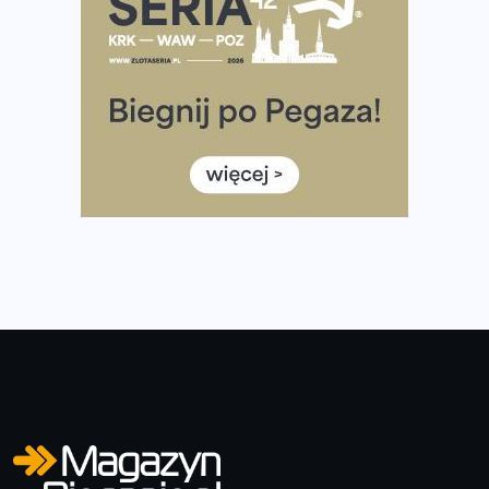
Wystartuje rekordowa liczba uczestników
35. Bieg Powstania Warszawskiego – praktyczny
poradnik przed startem
Ile razy w tygodniu biegać? 3 treningi wystarczą? Jak
często biegać, żeby robić postępy
Już w ten weekend! Przed nami Nocny Portowy Maraton
i Półmaraton Szczeciński. Wszystko, co warto wiedzieć