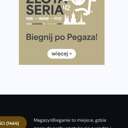
półmaratonem
Już w tę sobotę 35. Bieg Powstania Warszawskiego.
Wystartuje rekordowa liczba uczestników
35. Bieg Powstania Warszawskiego – praktyczny
poradnik przed startem
Ile razy w tygodniu biegać? 3 treningi wystarczą? Jak
często biegać, żeby robić postępy
Już w ten weekend! Przed nami Nocny Portowy
Maraton i Półmaraton Szczeciński. Wszystko, co warto
wiedzieć
MagazynBieganie to miejsce, gdzie
ŚCI
(1464)