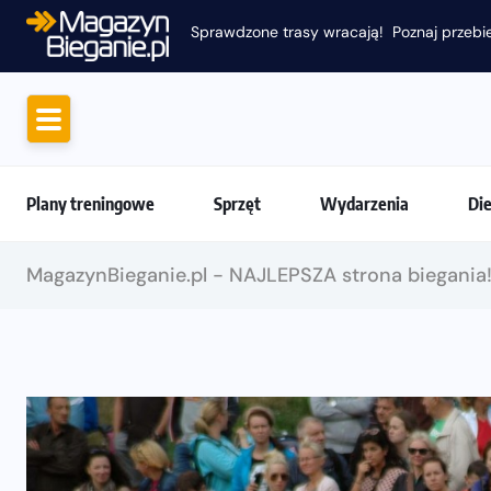
Sprawdzone trasy wracają! Poznaj przebie
Plany treningowe
Sprzęt
Wydarzenia
Di
MagazynBieganie.pl - NAJLEPSZA strona biegania