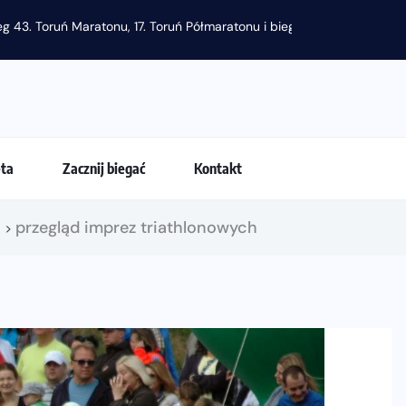
g 43. Toruń Maratonu, 17. Toruń Półmaratonu i biegu na 5 km
eta
Zacznij biegać
Kontakt
!
przegląd imprez triathlonowych
>