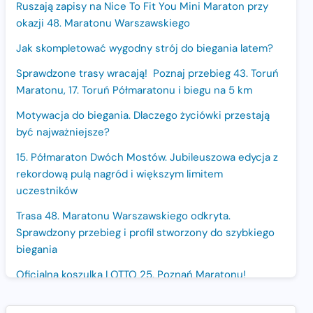
Ruszają zapisy na Nice To Fit You Mini Maraton przy
okazji 48. Maratonu Warszawskiego
Jak skompletować wygodny strój do biegania latem?
Sprawdzone trasy wracają! Poznaj przebieg 43. Toruń
Maratonu, 17. Toruń Półmaratonu i biegu na 5 km
Motywacja do biegania. Dlaczego życiówki przestają
być najważniejsze?
15. Półmaraton Dwóch Mostów. Jubileuszowa edycja z
rekordową pulą nagród i większym limitem
uczestników
Trasa 48. Maratonu Warszawskiego odkryta.
Sprawdzony przebieg i profil stworzony do szybkiego
biegania
Oficjalna koszulka LOTTO 25. Poznań Maratonu!
Amazfit Balance 3: Kompleksowe narzędzie dla