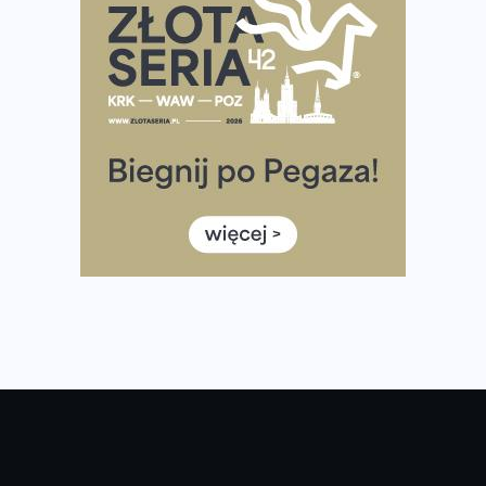
Największy Bieg Powstania Warszawskiego w historii.
Ponad 12 tysięcy uczestników pobiegło dla Bohaterów!
Tętno vs tempo – czym kierować się w bieganiu?
Co ma dużo białka? Produkty, które warto włączyć do
diety
Rozbiegany Olsztyn szykuje się na weekend z
półmaratonem
Już w tę sobotę 35. Bieg Powstania Warszawskiego.
Wystartuje rekordowa liczba uczestników