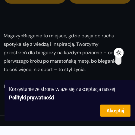
MagazynBieganie to miejsce, gdzie pasja do ruchu
spotyka się z wiedzą i inspiracją. Tworzymy
przestrzeń dla biegaczy na każdym poziomie – od
pierwszego kroku po maratońską metę, bo bieganie
to coś więcej niż sport – to styl życia.
Biegaj z nami i odkrywaj swoją najlepszą wersję!
Korzystanie ze strony wiąże się z akceptacją naszej
Polityki prywatności
Akceptuj
© Copyright 2025
magazynbieganie.pl
powered by