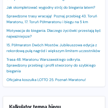
Jak skompletować wygodny strój do biegania latem?
Sprawdzone trasy wracają! Poznaj przebieg 43. Toruń
Maratonu, 17. Toruń Półmaratonu i biegu na 5 km
Motywacja do biegania. Dlaczego życiówki przestają być
najważniejsze?
15. Półmaraton Dwóch Mostów. Jubileuszowa edycja z
rekordową pulą nagród i większym limitem uczestników
Trasa 48. Maratonu Warszawskiego odkryta.
Sprawdzony przebieg i profil stworzony do szybkiego
biegania
Oficjalna koszulka LOTTO 25. Poznań Maratonu!
Amazfit Balance 3: Kompleksowe narzędzie dla biegacza
i zawodnika Hyrox?
Regeneracja w bieganiu. Co warto o niej wiedzieć?
Kalkulator tempa biegu