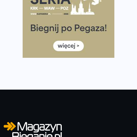
Wystartuje rekordowa liczba uczestników
35. Bieg Powstania Warszawskiego – praktyczny
poradnik przed startem
Ile razy w tygodniu biegać? 3 treningi wystarczą? Jak
często biegać, żeby robić postępy
Już w ten weekend! Przed nami Nocny Portowy Maraton
i Półmaraton Szczeciński. Wszystko, co warto wiedzieć