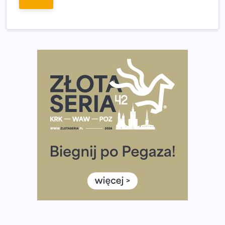
dniu.
Złota Seria 42 rośnie. Coraz więcej maratończyków
wybiera wyzwanie trzech największych maratonów w
Polsce
Praska 5k Run gospodarzem Mistrzostw Polski
Największy Bieg Powstania Warszawskiego w historii.
Ponad 12 tysięcy uczestników pobiegło dla Bohaterów!
Tętno vs tempo – czym kierować się w bieganiu?
Co ma dużo białka? Produkty, które warto włączyć do
diety
Rozbiegany Olsztyn szykuje się na weekend z
półmaratonem
Już w tę sobotę 35. Bieg Powstania Warszawskiego.
Wystartuje rekordowa liczba uczestników