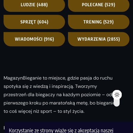
LUDZIE
(488)
POLECANE
(529)
SPRZĘT
(604)
TRENING
(529)
WIADOMOŚCI
(916)
WYDARZENIA
(2855)
MagazynBieganie to miejsce, gdzie pasja do ruchu
spotyka się z wiedzą i inspiracją. Tworzymy
przestrzeń dla biegaczy na każdym poziomie – od
pierwszego kroku po maratońską metę, bo bieganie
to coś więcej niż sport – to styl życia.
Biegaj z nami i odkrywaj swoją najlepszą wersję!
Korzystanie ze strony wiąże się z akceptacją naszej