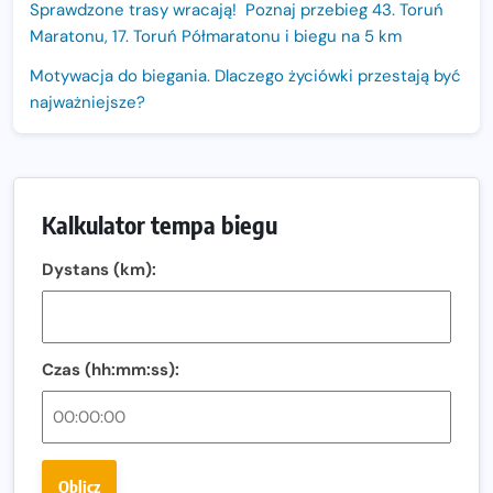
Sprawdzone trasy wracają! Poznaj przebieg 43. Toruń
Maratonu, 17. Toruń Półmaratonu i biegu na 5 km
Motywacja do biegania. Dlaczego życiówki przestają być
najważniejsze?
15. Półmaraton Dwóch Mostów. Jubileuszowa edycja z
rekordową pulą nagród i większym limitem uczestników
Trasa 48. Maratonu Warszawskiego odkryta.
Kalkulator tempa biegu
Sprawdzony przebieg i profil stworzony do szybkiego
biegania
Dystans (km):
Oficjalna koszulka LOTTO 25. Poznań Maratonu!
Amazfit Balance 3: Kompleksowe narzędzie dla biegacza
i zawodnika Hyrox?
Czas (hh:mm:ss):
Regeneracja w bieganiu. Co warto o niej wiedzieć?
Ostatnie wolne miejsca na jubileuszowy Bieg
Fabrykanta. Organizatorzy odkrywają trasę dzień po
Oblicz