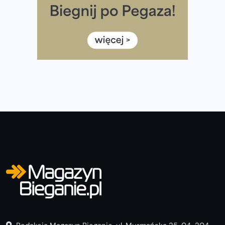
poradnik przed startem
Ile razy w tygodniu biegać? 3 treningi wystarczą? Jak
często biegać, żeby robić postępy
Już w ten weekend! Przed nami Nocny Portowy Maraton
i Półmaraton Szczeciński. Wszystko, co warto wiedzieć