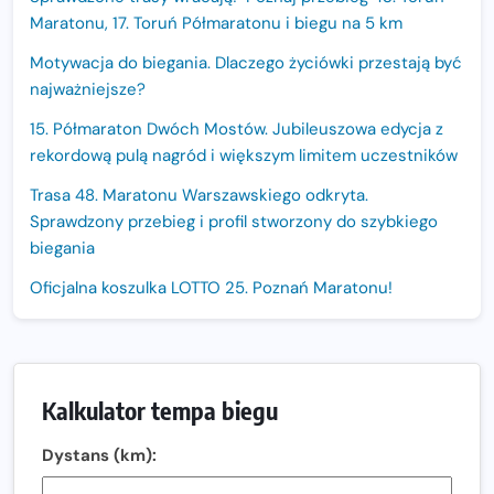
Maratonu, 17. Toruń Półmaratonu i biegu na 5 km
Motywacja do biegania. Dlaczego życiówki przestają być
najważniejsze?
15. Półmaraton Dwóch Mostów. Jubileuszowa edycja z
rekordową pulą nagród i większym limitem uczestników
Trasa 48. Maratonu Warszawskiego odkryta.
Sprawdzony przebieg i profil stworzony do szybkiego
biegania
Oficjalna koszulka LOTTO 25. Poznań Maratonu!
Amazfit Balance 3: Kompleksowe narzędzie dla biegacza
i zawodnika Hyrox?
Regeneracja w bieganiu. Co warto o niej wiedzieć?
Kalkulator tempa biegu
Ostatnie wolne miejsca na jubileuszowy Bieg
Dystans (km):
Fabrykanta. Organizatorzy odkrywają trasę dzień po
dniu.