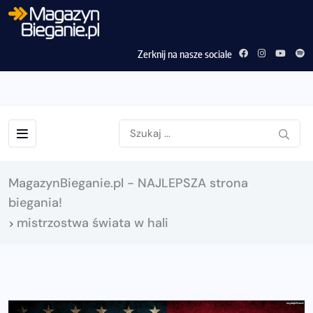
Zerknij na nasze sociale
MagazynBieganie.pl - NAJLEPSZA strona
biegania!
mistrzostwa świata w hali
>