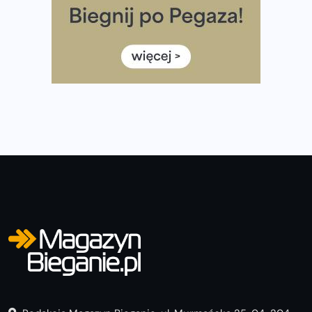
diety
Rozbiegany Olsztyn szykuje się na weekend z
półmaratonem
Już w tę sobotę 35. Bieg Powstania Warszawskiego.
Wystartuje rekordowa liczba uczestników