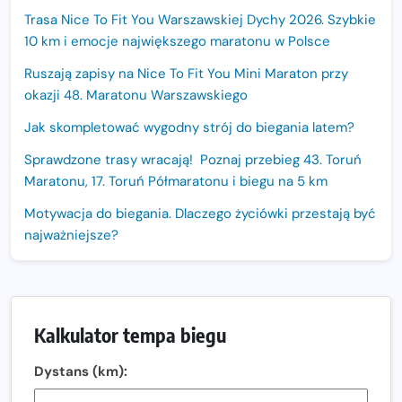
Trasa Nice To Fit You Warszawskiej Dychy 2026. Szybkie
10 km i emocje największego maratonu w Polsce
Ruszają zapisy na Nice To Fit You Mini Maraton przy
okazji 48. Maratonu Warszawskiego
Jak skompletować wygodny strój do biegania latem?
Sprawdzone trasy wracają! Poznaj przebieg 43. Toruń
Maratonu, 17. Toruń Półmaratonu i biegu na 5 km
Motywacja do biegania. Dlaczego życiówki przestają być
najważniejsze?
15. Półmaraton Dwóch Mostów. Jubileuszowa edycja z
rekordową pulą nagród i większym limitem uczestników
Trasa 48. Maratonu Warszawskiego odkryta.
Kalkulator tempa biegu
Sprawdzony przebieg i profil stworzony do szybkiego
biegania
Dystans (km):
Oficjalna koszulka LOTTO 25. Poznań Maratonu!